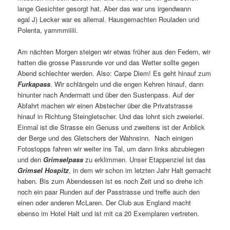
lange Gesichter gesorgt hat. Aber das war uns irgendwann
egal J) Lecker war es allemal. Hausgemachten Rouladen und
Polenta, yammmiiiii.
Am nächten Morgen steigen wir etwas früher aus den Federn, wir
hatten die grosse Passrunde vor und das Wetter sollte gegen
Abend schlechter werden. Also: Carpe Diem! Es geht hinauf zum
Furkapass
. Wir schlängeln und die engen Kehren hinauf, dann
hinunter nach Andermatt und über den Sustenpass. Auf der
Abfahrt machen wir einen Abstecher über die Privatstrasse
hinauf in Richtung Steingletscher. Und das lohnt sich zweierlei.
Einmal ist die Strasse ein Genuss und zweitens ist der Anblick
der Berge und des Gletschers der Wahnsinn. Nach einigen
Fotostopps fahren wir weiter ins Tal, um dann links abzubiegen
und den
Grimselpass
zu erklimmen. Unser Etappenziel ist das
Grimsel Hospitz
, in dem wir schon im letzten Jahr Halt gemacht
haben. Bis zum Abendessen ist es noch Zeit und so drehe ich
noch ein paar Runden auf der Passtrasse und treffe auch den
einen oder anderen McLaren. Der Club aus England macht
ebenso im Hotel Halt und ist mit ca 20 Exemplaren vertreten.