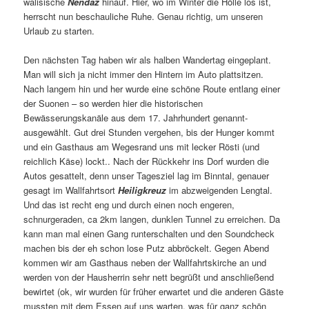
walisische
Nendaz
hinauf. Hier, wo im Winter die Hölle los ist,
herrscht nun beschauliche Ruhe. Genau richtig, um unseren
Urlaub zu starten.
Den nächsten Tag haben wir als halben Wandertag eingeplant.
Man will sich ja nicht immer den Hintern im Auto plattsitzen.
Nach langem hin und her wurde eine schöne Route entlang einer
der Suonen – so werden hier die historischen
Bewässerungskanäle aus dem 17. Jahrhundert genannt-
ausgewählt. Gut drei Stunden vergehen, bis der Hunger kommt
und ein Gasthaus am Wegesrand uns mit lecker Rösti (und
reichlich Käse) lockt.. Nach der Rückkehr ins Dorf wurden die
Autos gesattelt, denn unser Tagesziel lag im Binntal, genauer
gesagt im Wallfahrtsort
Heiligkreuz
im abzweigenden Lengtal.
Und das ist recht eng und durch einen noch engeren,
schnurgeraden, ca 2km langen, dunklen Tunnel zu erreichen. Da
kann man mal einen Gang runterschalten und den Soundcheck
machen bis der eh schon lose Putz abbröckelt. Gegen Abend
kommen wir am Gasthaus neben der Wallfahrtskirche an und
werden von der Hausherrin sehr nett begrüßt und anschließend
bewirtet (ok, wir wurden für früher erwartet und die anderen Gäste
mussten mit dem Essen auf uns warten, was für ganz schön