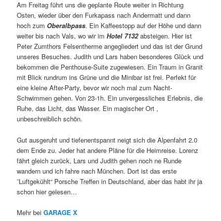
Am Freitag führt uns die geplante Route weiter in Richtung
Osten, wieder über den Furkapass nach Andermatt und dann
hoch zum
Oberalbpass
. Ein Kaffeestopp auf der Höhe und dann
weiter bis nach Vals, wo wir im
Hotel 7132
absteigen. Hier ist
Peter Zumthors Felsentherme angegliedert und das ist der Grund
unseres Besuches. Judith und Lars haben besonderes Glück und
bekommen die Penthouse-Suite zugewiesen. Ein Traum in Granit
mit Blick rundrum ins Grüne und die Minibar ist frei. Perfekt für
eine kleine After-Party, bevor wir noch mal zum Nacht-
Schwimmen gehen. Von 23-1h. Ein unvergessliches Erlebnis, die
Ruhe, das Licht, das Wasser. Ein magischer Ort ,
unbeschreiblich schön.
Gut ausgeruht und tiefenentspannt neigt sich die Alpenfahrt 2.0
dem Ende zu. Jeder hat andere Pläne für die Heimreise. Lorenz
fährt gleich zurück, Lars und Judith gehen noch ne Runde
wandern und ich fahre nach München. Dort ist das erste
¨Luftgekühlt“ Porsche Treffen in Deutschland, aber das habt ihr ja
schon hier gelesen…
Mehr bei
GARAGE X