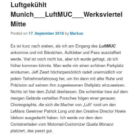
Luftgekühlt
Munich___LuftMUC___Werksviertel
Mitte
Posted on
17. September 2018
by
Markus
Es ist kurz nach sieben, als ich am Eingang des
LuftMUC
ankomme und mit Bändchen, Aufkleber und Pass ausstaffiert
werde. Viel ist noch nicht los, aber ich wurde gefragt, ob ich
früher kommen könnte. Man wolle mir einen schönen Parkplatz
einräumen. Jeff Zwart höchstpersönlich radelt unermüdlich vor
jedem Teilnehmerfahrzeug her, um ihn dann mit aller Ruhe und
Präzision auf seinem ihm zugewiesenen Stellplatz einzuweisen.
Nichts ist hier dem Zufall überlassen. Die scheinbar lose auf dem
riesigen Gelände verteilten Porsches folgen einer genauen
Choreographie, die sich die Macher von „Luft“ rund um den
LeMans Gewinner Patrick Long und den Creative Director Howie
Idelson ausgedacht haben. Ich werde vor dem dem
Containerladen vom Motorrad-Customizer
Qualia Monaco
platziert, das passt gut.