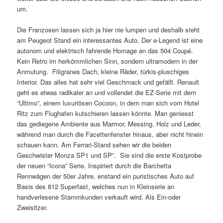
um.
Die Franzosen lassen sich ja hier nie lumpen und deshalb steht
am Peugeot Stand ein interessantes Auto. Der e-Legend ist eine
autonom und elektrisch fahrende Homage an das 504 Coupé.
Kein Retro im herkömmlichen Sinn, sondern ultramodern in der
Anmutung. Filigranes Dach, kleine Räder, türkis-pluschiges
Interior. Das alles hat sehr viel Geschmack und gefällt. Renault
geht es etwas radikaler an und vollendet die EZ-Serie mit dem
“Ultimo”, einem luxuriösen Cocoon, in dem man sich vom Hotel
Ritz zum Flughafen kutschieren lassen könnte. Man geniesst
das gediegene Ambiente aus Marmor, Messing, Holz und Leder,
während man durch die Facettenfenster hinaus, aber nicht hinein
schauen kann. Am Ferrari-Stand sehen wir die beiden
Geschwister Monza SP1 und SP”. Sie sind die erste Kostprobe
der neuen “Icona” Serie. Inspiriert durch die Barchetta
Rennwägen der 50er Jahre, enstand ein puristisches Auto auf
Basis des 812 Superfast, welches nun in Kleinserie an
handverlesene Stammkunden verkauft wird. Als Ein-oder
Zweisitzer.