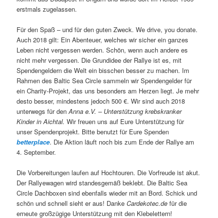
erstmals zugelassen.
Für den Spaß – und für den guten Zweck. We drive, you donate.
Auch 2018 gilt: Ein Abenteuer, welches wir sicher ein ganzes
Leben nicht vergessen werden. Schön, wenn auch andere es
nicht mehr vergessen. Die Grundidee der Rallye ist es, mit
Spendengeldern die Welt ein bisschen besser zu machen. Im
Rahmen des Baltic Sea Circle sammeln wir Spendengelder für
ein Charity-Projekt, das uns besonders am Herzen liegt. Je mehr
desto besser, mindestens jedoch 500 €. Wir sind auch 2018
unterwegs für den
Anna e.V. – Unterstützung krebskranker
Kinder in Aichtal.
Wir freuen uns auf Eure Unterstützung für
unser Spendenprojekt. Bitte benutzt für Eure Spenden
betterplace
. Die Aktion läuft noch bis zum Ende der Rallye am
4. September.
Die Vorbereitungen laufen auf Hochtouren. Die Vorfreude ist akut.
Der Rallyewagen wird standesgemäß beklebt. Die Baltic Sea
Circle Dachboxen sind ebenfalls wieder mit an Bord. Schick und
schön und schnell sieht er aus! Danke
Cardekotec.de
für die
erneute großzügige Unterstützung mit den Klebelettern!