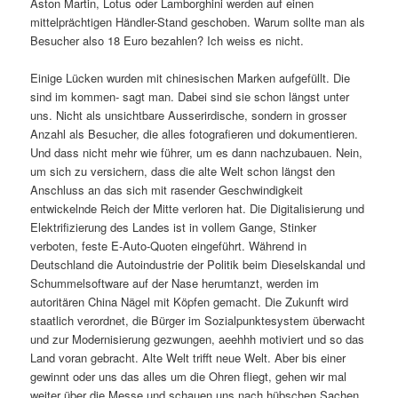
Aston Martin, Lotus oder Lamborghini werden auf einen
mittelprächtigen Händler-Stand geschoben. Warum sollte man als
Besucher also 18 Euro bezahlen? Ich weiss es nicht.
Einige Lücken wurden mit chinesischen Marken aufgefüllt. Die
sind im kommen- sagt man. Dabei sind sie schon längst unter
uns. Nicht als unsichtbare Ausserirdische, sondern in grosser
Anzahl als Besucher, die alles fotografieren und dokumentieren.
Und dass nicht mehr wie führer, um es dann nachzubauen. Nein,
um sich zu versichern, dass die alte Welt schon längst den
Anschluss an das sich mit rasender Geschwindigkeit
entwickelnde Reich der Mitte verloren hat. Die Digitalisierung und
Elektrifizierung des Landes ist in vollem Gange, Stinker
verboten, feste E-Auto-Quoten eingeführt. Während in
Deutschland die Autoindustrie der Politik beim Dieselskandal und
Schummelsoftware auf der Nase herumtanzt, werden im
autoritären China Nägel mit Köpfen gemacht. Die Zukunft wird
staatlich verordnet, die Bürger im Sozialpunktesystem überwacht
und zur Modernisierung gezwungen, aeehhh motiviert und so das
Land voran gebracht. Alte Welt trifft neue Welt. Aber bis einer
gewinnt oder uns das alles um die Ohren fliegt, gehen wir mal
weiter über die Messe und schauen uns nach hübschen Sachen