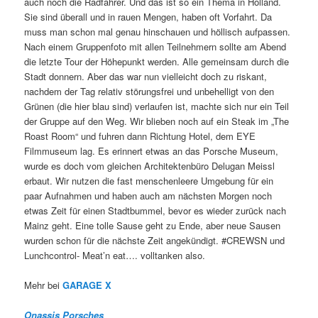
auch noch die Radfahrer. Und das ist so ein Thema in Holland.
Sie sind überall und in rauen Mengen, haben oft Vorfahrt. Da
muss man schon mal genau hinschauen und höllisch aufpassen.
Nach einem Gruppenfoto mit allen Teilnehmern sollte am Abend
die letzte Tour der Höhepunkt werden. Alle gemeinsam durch die
Stadt donnern. Aber das war nun vielleicht doch zu riskant,
nachdem der Tag relativ störungsfrei und unbehelligt von den
Grünen (die hier blau sind) verlaufen ist, machte sich nur ein Teil
der Gruppe auf den Weg. Wir blieben noch auf ein Steak im „The
Roast Room“ und fuhren dann Richtung Hotel, dem EYE
Filmmuseum lag. Es erinnert etwas an das Porsche Museum,
wurde es doch vom gleichen Architektenbüro Delugan Meissl
erbaut. Wir nutzen die fast menschenleere Umgebung für ein
paar Aufnahmen und haben auch am nächsten Morgen noch
etwas Zeit für einen Stadtbummel, bevor es wieder zurück nach
Mainz geht. Eine tolle Sause geht zu Ende, aber neue Sausen
wurden schon für die nächste Zeit angekündigt. #CREWSN und
Lunchcontrol- Meat’n eat…. volltanken also.
Mehr bei
GARAGE X
Onassis Porsches