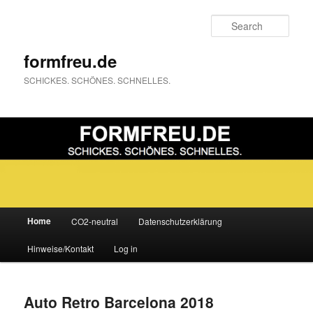
Sear
formfreu.de
SCHICKES. SCHÖNES. SCHNELLES.
Main
Home
CO2-neutral
Datenschutzerklärung
Skip
Skip
menu
Hinweise/Kontakt
Log in
to
to
primary
secondary
Auto Retro Barcelona 2018
content
content