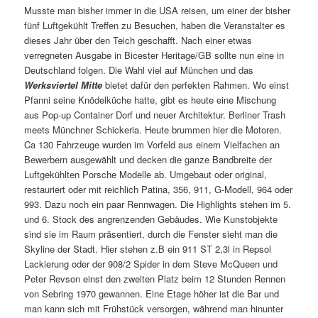
Musste man bisher immer in die USA reisen, um einer der bisher
fünf Luftgekühlt Treffen zu Besuchen, haben die Veranstalter es
dieses Jahr über den Teich geschafft. Nach einer etwas
verregneten Ausgabe in Bicester Heritage/GB sollte nun eine in
Deutschland folgen. Die Wahl viel auf München und das
Werksviertel Mitte
bietet dafür den perfekten Rahmen. Wo einst
Pfanni seine Knödelküche hatte, gibt es heute eine Mischung
aus Pop-up Container Dorf und neuer Architektur. Berliner Trash
meets Münchner Schickeria. Heute brummen hier die Motoren.
Ca 130 Fahrzeuge wurden im Vorfeld aus einem Vielfachen an
Bewerbern ausgewählt und decken die ganze Bandbreite der
Luftgekühlten Porsche Modelle ab. Umgebaut oder original,
restauriert oder mit reichlich Patina, 356, 911, G-Modell, 964 oder
993. Dazu noch ein paar Rennwagen. Die Highlights stehen im 5.
und 6. Stock des angrenzenden Gebäudes. Wie Kunstobjekte
sind sie im Raum präsentiert, durch die Fenster sieht man die
Skyline der Stadt. Hier stehen z.B ein 911 ST 2,3l in Repsol
Lackierung oder der 908/2 Spider in dem Steve McQueen und
Peter Revson einst den zweiten Platz beim 12 Stunden Rennen
von Sebring 1970 gewannen. Eine Etage höher ist die Bar und
man kann sich mit Frühstück versorgen, während man hinunter