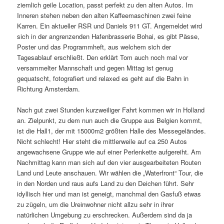
ziemlich geile Location, passt perfekt zu den alten Autos. Im
Inneren stehen neben den alten Kaffeemaschinen zwei feine
Karren. Ein aktueller RSR und Daniels 911 GT. Angemeldet wird
sich in der angrenzenden Hafenbrasserie Bohai, es gibt Pässe,
Poster und das Programmheft, aus welchem sich der
Tagesablauf erschließt. Den erklärt Tom auch noch mal vor
versammelter Mannschaft und gegen Mittag ist genug
gequatscht, fotografiert und relaxed es geht auf die Bahn in
Richtung Amsterdam.
Nach gut zwei Stunden kurzweiliger Fahrt kommen wir in Holland
an. Zielpunkt, zu dem nun auch die Gruppe aus Belgien kommt,
ist die Hall1, der mit 15000m2 größten Halle des Messegeländes.
Nicht schlecht! Hier steht die mittlerweile auf ca 250 Autos
angewachsene Gruppe wie auf einer Perlenkette aufgereiht. Am
Nachmittag kann man sich auf den vier ausgearbeiteten Routen
Land und Leute anschauen. Wir wählen die „Waterfront“ Tour, die
in den Norden und raus aufs Land zu den Deichen führt. Sehr
idyllisch hier und man ist geneigt, manchmal den Gasfuß etwas
zu zügeln, um die Ureinwohner nicht allzu sehr in ihrer
natürlichen Umgebung zu erschrecken. Außerdem sind da ja