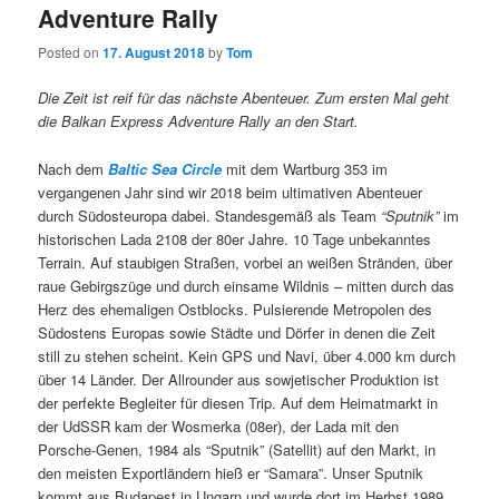
Adventure Rally
Posted on
17. August 2018
by
Tom
Die Zeit ist reif für das nächste Abenteuer. Zum ersten Mal geht
die Balkan Express Adventure Rally an den Start.
Nach dem
Baltic Sea Circle
mit dem Wartburg 353 im
vergangenen Jahr sind wir 2018 beim ultimativen Abenteuer
durch Südosteuropa dabei. Standesgemäß als Team
“Sputnik”
im
historischen Lada 2108 der 80er Jahre. 10 Tage unbekanntes
Terrain. Auf staubigen Straßen, vorbei an weißen Stränden, über
raue Gebirgszüge und durch einsame Wildnis – mitten durch das
Herz des ehemaligen Ostblocks. Pulsierende Metropolen des
Südostens Europas sowie Städte und Dörfer in denen die Zeit
still zu stehen scheint. Kein GPS und Navi, über 4.000 km durch
über 14 Länder. Der Allrounder aus sowjetischer Produktion ist
der perfekte Begleiter für diesen Trip. Auf dem Heimatmarkt in
der UdSSR kam der Wosmerka (08er), der Lada mit den
Porsche-Genen, 1984 als “Sputnik” (Satellit) auf den Markt, in
den meisten Exportländern hieß er “Samara”. Unser Sputnik
kommt aus Budapest in Ungarn und wurde dort im Herbst 1989