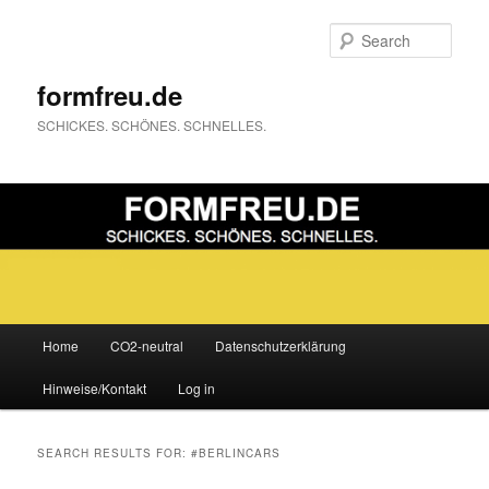
Sear
formfreu.de
SCHICKES. SCHÖNES. SCHNELLES.
Main
Home
CO2-neutral
Datenschutzerklärung
Skip
Skip
menu
Hinweise/Kontakt
Log in
to
to
primary
secondary
SEARCH RESULTS FOR:
#BERLINCARS
content
content