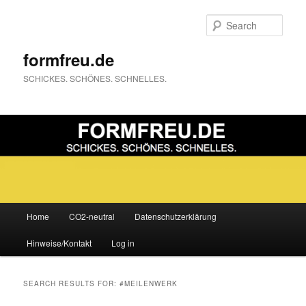
Sear
formfreu.de
SCHICKES. SCHÖNES. SCHNELLES.
Main
Home
CO2-neutral
Datenschutzerklärung
Skip
Skip
menu
Hinweise/Kontakt
Log in
to
to
primary
secondary
SEARCH RESULTS FOR:
#MEILENWERK
content
content