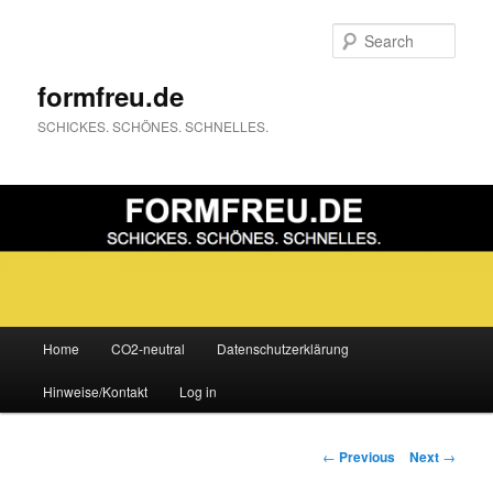
Sear
formfreu.de
SCHICKES. SCHÖNES. SCHNELLES.
Main
Home
CO2-neutral
Datenschutzerklärung
Skip
menu
Hinweise/Kontakt
Log in
to
primary
Post
←
Previous
Next
→
navigation
content