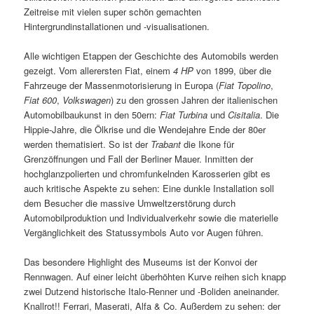
Zeitreise mit vielen super schön gemachten
Hintergrundinstallationen und -visualisationen.
Alle wichtigen Etappen der Geschichte des Automobils werden
gezeigt. Vom allerersten Fiat, einem
4 HP
von 1899, über die
Fahrzeuge der Massenmotorisierung in Europa (
Fiat Topolino
,
Fiat 600
,
Volkswagen
) zu den grossen Jahren der italienischen
Automobilbaukunst in den 50ern:
Fiat Turbina
und
Cisitalia
. Die
Hippie-Jahre, die Ölkrise und die Wendejahre Ende der 80er
werden thematisiert. So ist der
Trabant
die Ikone für
Grenzöffnungen und Fall der Berliner Mauer. Inmitten der
hochglanzpolierten und chromfunkelnden Karosserien gibt es
auch kritische Aspekte zu sehen: Eine dunkle Installation soll
dem Besucher die massive Umweltzerstörung durch
Automobilproduktion und Individualverkehr sowie die materielle
Vergänglichkeit des Statussymbols Auto vor Augen führen.
Das besondere Highlight des Museums ist der Konvoi der
Rennwagen. Auf einer leicht überhöhten Kurve reihen sich knapp
zwei Dutzend historische Italo-Renner und -Boliden aneinander.
Knallrot!! Ferrari, Maserati, Alfa & Co. Außerdem zu sehen: der