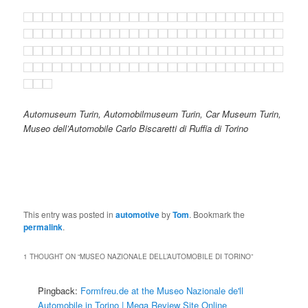
Automuseum Turin, Automobilmuseum Turin, Car Museum Turin,
Museo dell’Automobile Carlo Biscaretti di Ruffia di Torino
This entry was posted in
automotive
by
Tom
. Bookmark the
permalink
.
1 THOUGHT ON “
MUSEO NAZIONALE DELL’AUTOMOBILE DI TORINO
”
Pingback:
Formfreu.de at the Museo Nazionale de'll
Automobile in Torino | Mega Review Site Online