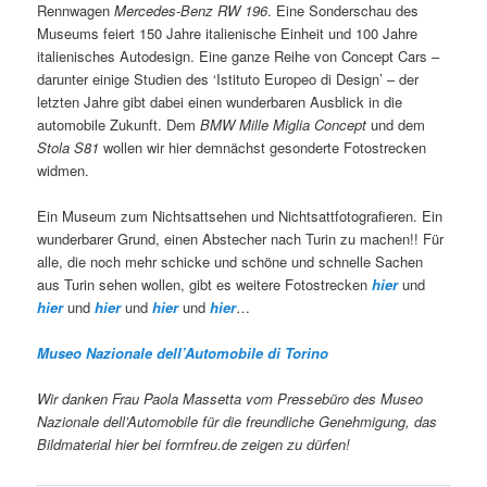
Rennwagen
Mercedes-Benz RW 196
. Eine Sonderschau des
Museums feiert 150 Jahre italienische Einheit und 100 Jahre
italienisches Autodesign. Eine ganze Reihe von Concept Cars –
darunter einige Studien des ‘Istituto Europeo di Design’ – der
letzten Jahre gibt dabei einen wunderbaren Ausblick in die
automobile Zukunft. Dem
BMW Mille Miglia Concept
und dem
Stola S81
wollen wir hier demnächst gesonderte Fotostrecken
widmen.
Ein Museum zum Nichtsattsehen und Nichtsattfotografieren. Ein
wunderbarer Grund, einen Abstecher nach Turin zu machen!! Für
alle, die noch mehr schicke und schöne und schnelle Sachen
aus Turin sehen wollen, gibt es weitere Fotostrecken
hier
und
hier
und
hier
und
hier
und
hier
…
Museo Nazionale dell’Automobile di Torino
Wir danken Frau Paola Massetta vom Pressebüro des Museo
Nazionale dell’Automobile für die freundliche Genehmigung, das
Bildmaterial hier bei
formfreu.de
zeigen zu dürfen!