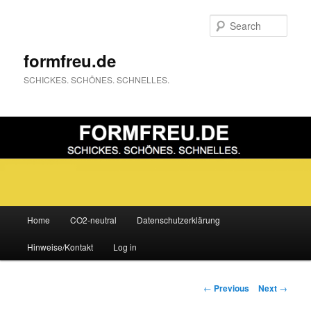
Sear
formfreu.de
SCHICKES. SCHÖNES. SCHNELLES.
Main
Home
CO2-neutral
Datenschutzerklärung
Skip
menu
Hinweise/Kontakt
Log in
to
primary
Post
←
Previous
Next
→
navigation
content