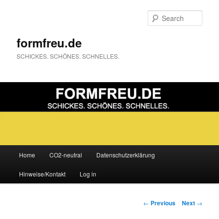
Sear
formfreu.de
SCHICKES. SCHÖNES. SCHNELLES.
Main
Home
CO2-neutral
Datenschutzerklärung
Skip
menu
Hinweise/Kontakt
Log in
to
primary
Post
←
Previous
Next
→
navigation
content