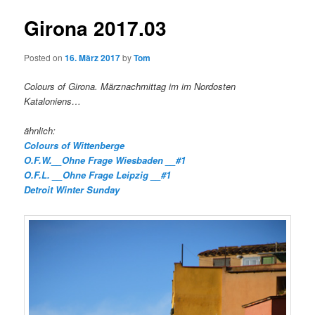
Girona 2017.03
Posted on
16. März 2017
by
Tom
Colours of Girona. Märznachmittag im im Nordosten
Kataloniens…
ähnlich:
Colours of Wittenberge
O.F.W.__Ohne Frage Wiesbaden __#1
O.F.L. __Ohne Frage Leipzig __#1
Detroit Winter Sunday