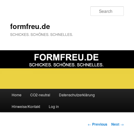
Sear
formfreu.de
SCHICKES. SCHÖNES. SCHNELLES.
Main
Home
CO2-neutral
Datenschutzerklärung
Skip
menu
Hinweise/Kontakt
Log in
to
primary
Post
←
Previous
Next
→
navigation
content