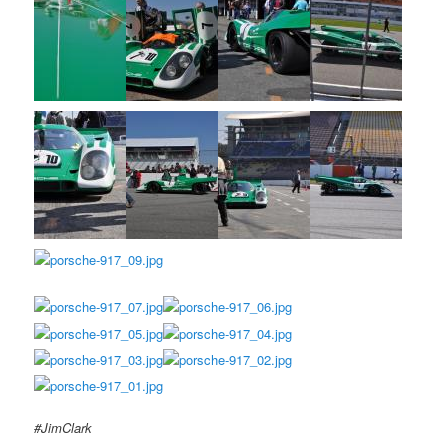
#JimClark