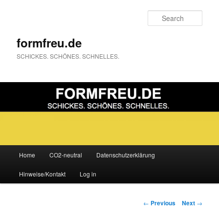
Sear
formfreu.de
SCHICKES. SCHÖNES. SCHNELLES.
Main
Home
CO2-neutral
Datenschutzerklärung
Skip
menu
Hinweise/Kontakt
Log in
to
primary
Post
←
Previous
Next
→
navigation
content