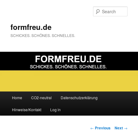
Sear
formfreu.de
SCHICKES. SCHÖNES. SCHNELLES.
Main
Home
CO2-neutral
Datenschutzerklärung
Skip
menu
Hinweise/Kontakt
Log in
to
primary
Post
←
Previous
Next
→
navigation
content