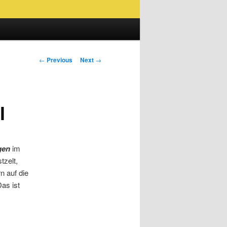
Post
←
Previous
Next
→
navigation
l
gen
im
tzelt,
n auf die
as ist