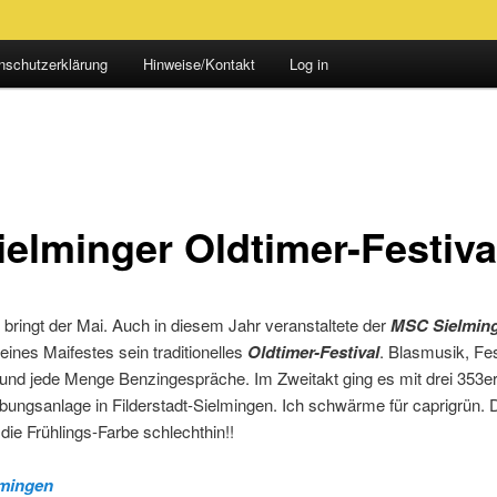
nschutzerklärung
Hinweise/Kontakt
Log in
ielminger Oldtimer-Festiva
 bringt der Mai. Auch in diesem Jahr veranstaltete der
MSC Sielmin
nes Maifestes sein traditionelles
Oldtimer-Festival
. Blasmusik, Fes
und jede Menge Benzingespräche. Im Zweitakt ging es mit drei 353er
ungsanlage in Filderstadt-Sielmingen. Ich schwärme für caprigrün. D
die Frühlings-Farbe schlechthin!!
mingen