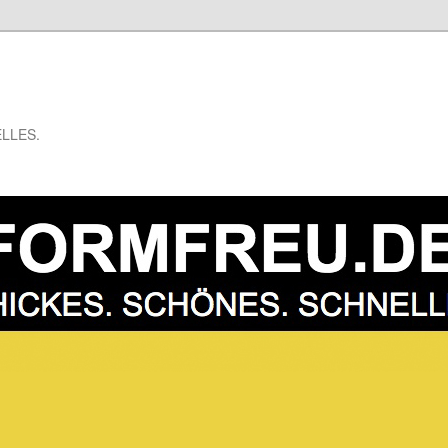
LLES.