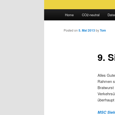
Main
Home
CO2-neutral
Date
Skip
menu
to
Posted on
5. Mai 2013
by
Tom
primary
9. S
content
Alles Gute
Rahmen sei
Bratwurst 
Verkehrsüb
überhaupt 
MSC Siel