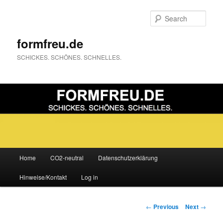
Sear
formfreu.de
SCHICKES. SCHÖNES. SCHNELLES.
Main
Home
CO2-neutral
Datenschutzerklärung
Skip
menu
Hinweise/Kontakt
Log in
to
primary
Post
←
Previous
Next
→
navigation
content