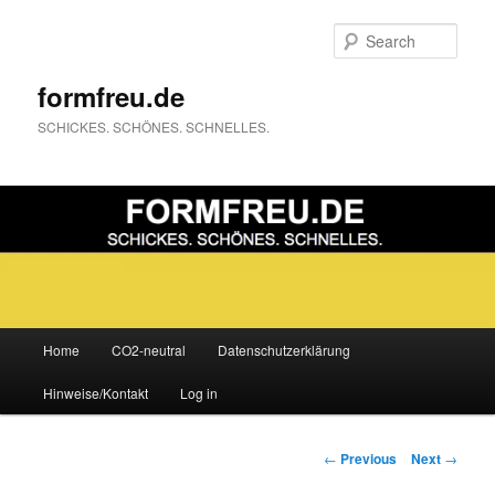
Sear
formfreu.de
SCHICKES. SCHÖNES. SCHNELLES.
Main
Home
CO2-neutral
Datenschutzerklärung
Skip
menu
Hinweise/Kontakt
Log in
to
primary
Post
←
Previous
Next
→
navigation
content