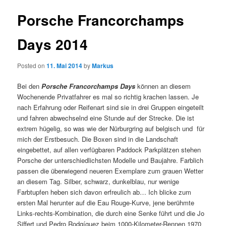
Porsche Francorchamps
Days 2014
Posted on
11. Mai 2014
by
Markus
Bei den
Porsche Francorchamps Days
können an diesem
Wochenende Privatfahrer es mal so richtig krachen lassen. Je
nach Erfahrung oder Reifenart sind sie in drei Gruppen eingeteilt
und fahren abwechselnd eine Stunde auf der Strecke. Die ist
extrem hügelig, so was wie der Nürburgring auf belgisch und für
mich der Erstbesuch. Die Boxen sind in die Landschaft
eingebettet, auf allen verfügbaren Paddock Parkplätzen stehen
Porsche der unterschiedlichsten Modelle und Baujahre. Farblich
passen die überwiegend neueren Exemplare zum grauen Wetter
an diesem Tag. Silber, schwarz, dunkelblau, nur wenige
Farbtupfen heben sich davon erfreulich ab… Ich blicke zum
ersten Mal herunter auf die Eau Rouge-Kurve, jene berühmte
Links-rechts-Kombination, die durch eine Senke führt und die Jo
Siffert und Pedro Rodgíguez beim 1000-Kilometer-Rennen 1970