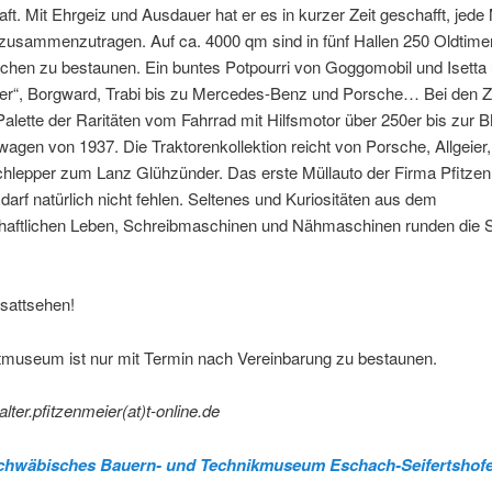
ft. Mit Ehrgeiz und Ausdauer hat er es in kurzer Zeit geschafft, jed
zusammenzutragen. Auf ca. 4000 qm sind in fünf Hallen 250 Oldtime
chen zu bestaunen. Ein buntes Potpourri von Goggomobil und Isetta
fer“, Borgward, Trabi bis zu Mercedes-Benz und Porsche… Bei den 
 Palette der Raritäten vom Fahrrad mit Hilfsmotor über 250er bis zu
wagen von 1937. Die Traktorenkollektion reicht von Porsche, Allgeier,
hlepper zum Lanz Glühzünder. Das erste Müllauto der Firma Pfitze
darf natürlich nicht fehlen. Seltenes und Kuriositäten aus dem
chaftlichen Leben, Schreibmaschinen und Nähmaschinen runden die
sattsehen!
tmuseum ist nur mit Termin nach Vereinbarung zu bestaunen.
alter.pfitzenmeier(at)t-online.de
chwäbisches Bauern- und Technikmuseum Eschach-Seifertshof