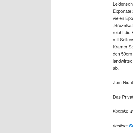
Leidenscha
Exponate 
vielen Epo
„Brezelkä
reicht die
mit Seiten
Kramer Sc
den 50ern 
landwirts
ab.
Zum Nicht
Das Priva
Kontakt: w
ähnlich:
S