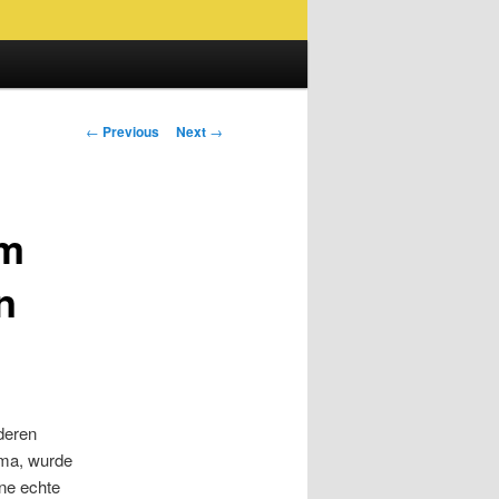
Post
←
Previous
Next
→
navigation
um
n
deren
rma, wurde
ine echte