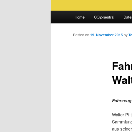
Main
Home
CO2-neutral
Date
Skip
menu
to
Posted on
19. November 2015
by
T
primary
Fah
content
Wal
Fahrzeug
Walter Pfi
Sammlung 
aus seiner