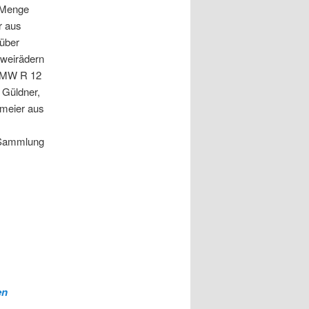
e Menge
r aus
 über
Zweirädern
r BMW R 12
 Güldner,
nmeier aus
 Sammlung
en