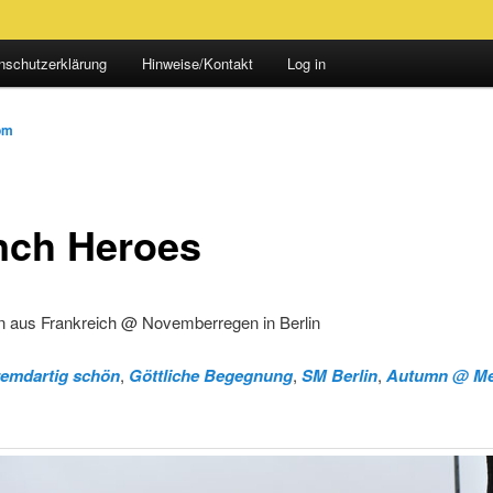
nschutzerklärung
Hinweise/Kontakt
Log in
om
nch Heroes
n aus Frankreich @ Novemberregen in Berlin
remdartig schön
,
Göttliche Begegnung
,
SM Berlin
,
Autumn @ Me