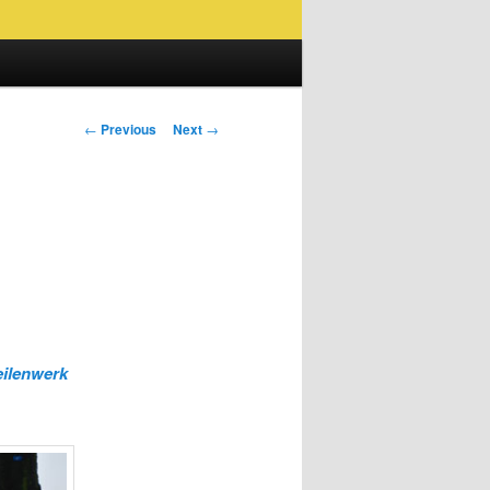
Post
←
Previous
Next
→
navigation
ilenwerk