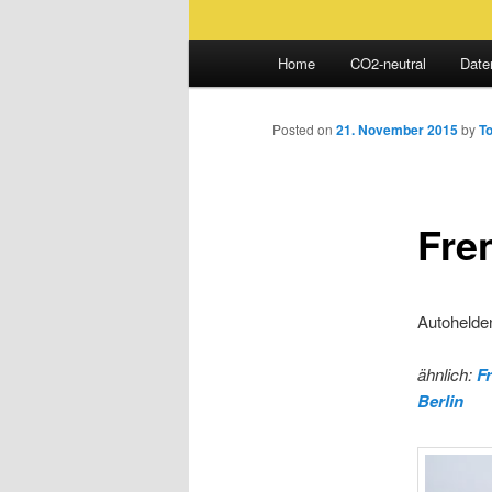
Main
Home
CO2-neutral
Date
Skip
menu
to
Posted on
21. November 2015
by
T
primary
Fre
content
Autohelde
ähnlich:
F
Berlin