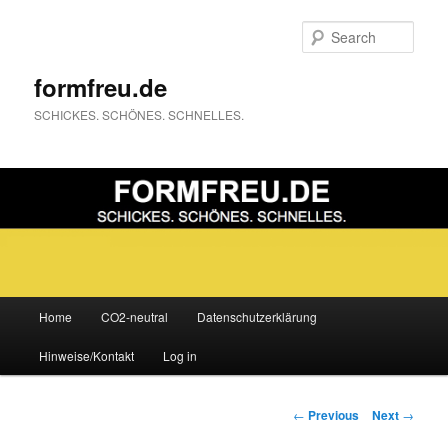
Sear
formfreu.de
SCHICKES. SCHÖNES. SCHNELLES.
Main
Home
CO2-neutral
Datenschutzerklärung
Skip
menu
Hinweise/Kontakt
Log in
to
primary
Post
←
Previous
Next
→
navigation
content