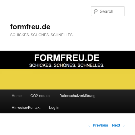
Sear
formfreu.de
SCHICKES. SCHÖNES. SCHNELLES.
Main
Home
CO2-neutral
Datenschutzerklärung
Skip
menu
Hinweise/Kontakt
Log in
to
primary
Post
←
Previous
Next
→
navigation
content