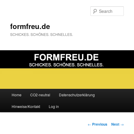
Sear
formfreu.de
SCHICKES. SCHÖNES. SCHNELLES.
Main
Home
CO2-neutral
Datenschutzerklärung
Skip
menu
Hinweise/Kontakt
Log in
to
primary
Post
←
Previous
Next
→
navigation
content