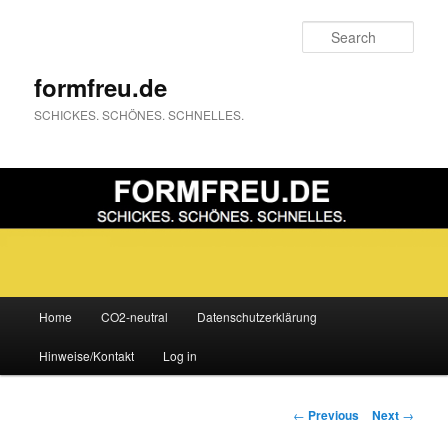
Sear
formfreu.de
SCHICKES. SCHÖNES. SCHNELLES.
Main
Home
CO2-neutral
Datenschutzerklärung
Skip
menu
Hinweise/Kontakt
Log in
to
primary
Post
←
Previous
Next
→
navigation
content