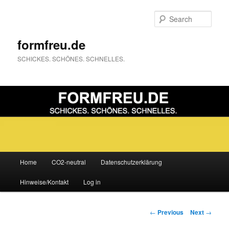
Sear
formfreu.de
SCHICKES. SCHÖNES. SCHNELLES.
Main
Home
CO2-neutral
Datenschutzerklärung
Skip
menu
Hinweise/Kontakt
Log in
to
primary
Post
←
Previous
Next
→
navigation
content