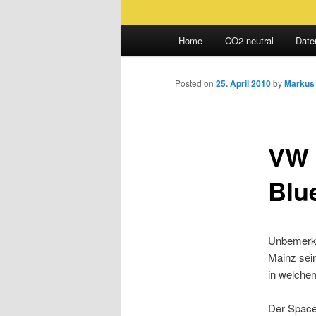
Main
Home
CO2-neutral
Date
Skip
menu
to
Posted on
25. April 2010
by
Markus
primary
VW 
content
Blu
Unbemerkt 
Mainz sei
in welchem
Der Space 