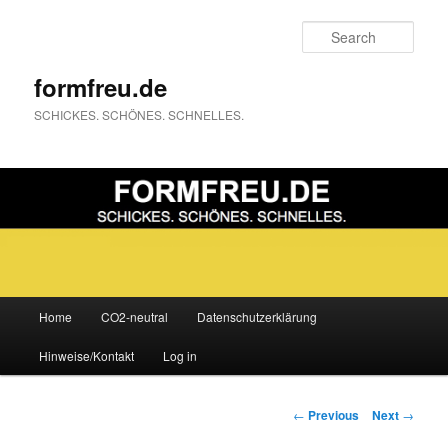
Sear
formfreu.de
SCHICKES. SCHÖNES. SCHNELLES.
Main
Home
CO2-neutral
Datenschutzerklärung
Skip
menu
Hinweise/Kontakt
Log in
to
primary
Post
←
Previous
Next
→
navigation
content