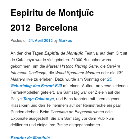
Espiritu de Montjuïc
2012_Barcelona
Posted on
24. April 2012
by
Markus
An den drei Tagen
Espititu de Montjuïc
Festival auf dem Circuit
de Catalunya wurde viel geboten. 21000 Besucher waren
gekommen, um die
Master Historic Racing Serie
, die
CanAm
Interserie Challange
, die
World Sportscar Masters
oder die
GP
Masters
live zu erleben. Dazu wurde am Sonntag der
25.
Geburtstag des Ferrari F40
mit einem Auflauf an verschiedenen
Ferrari-Modellen gefeiert, am Samstag war der Zieleinlauf der
Rallye
Targa Catalunya
, und Fans konnten mit ihren eigenen
Klassikern und den Teilnehmern auf der Rennstrecke ein paar
Runden drehen. Beim
Concurso de Elegancia
waren edle
Exponate ausgestellt, die am Samstag vor dem Publikum
defilierten und einige ihre Preise entgegennahmen.
Espiritu de Montjuic