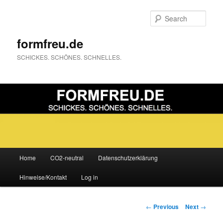
Sear
formfreu.de
SCHICKES. SCHÖNES. SCHNELLES.
Main
Home
CO2-neutral
Datenschutzerklärung
Skip
menu
Hinweise/Kontakt
Log in
to
primary
Post
←
Previous
Next
→
navigation
content