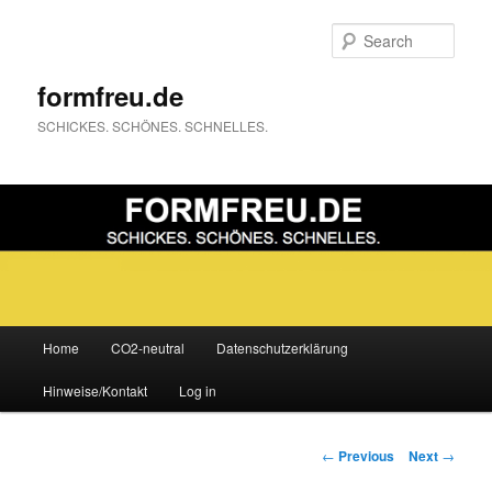
Sear
formfreu.de
SCHICKES. SCHÖNES. SCHNELLES.
Main
Home
CO2-neutral
Datenschutzerklärung
Skip
menu
Hinweise/Kontakt
Log in
to
primary
Post
←
Previous
Next
→
navigation
content