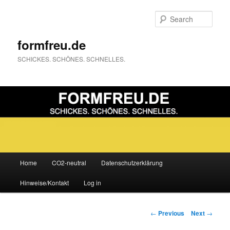
Sear
formfreu.de
SCHICKES. SCHÖNES. SCHNELLES.
Main
Home
CO2-neutral
Datenschutzerklärung
Skip
menu
Hinweise/Kontakt
Log in
to
primary
Post
←
Previous
Next
→
navigation
content