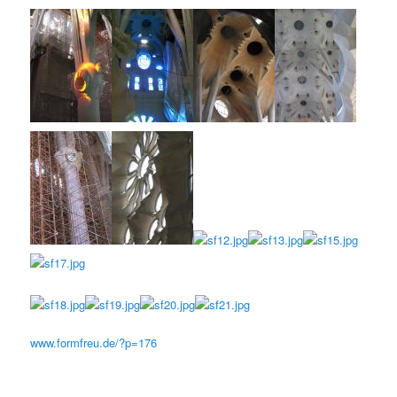
www.formfreu.de/?p=176