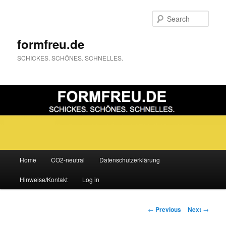
Sear
formfreu.de
SCHICKES. SCHÖNES. SCHNELLES.
Main
Home
CO2-neutral
Datenschutzerklärung
Skip
menu
Hinweise/Kontakt
Log in
to
primary
Post
←
Previous
Next
→
navigation
content