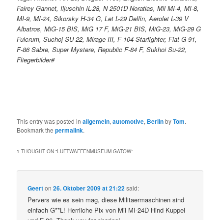
Fairey Gannet, Iljuschin IL-28, N 2501D Noratlas, Mil MI-4, MI-8,
MI-9, MI-24, Sikorsky H-34 G, Let L-29 Delfin, Aerolet L-39 V
Albatros, MiG-15 BIS, MiG 17 F, MiG-21 BIS, MiG-23, MiG-29 G
Fulcrum, Suchoj SU-22, Mirage III, F-104 Starfighter, Fiat G-91,
F-86 Sabre, Super Mystere, Republic F-84 F, Sukhoi Su-22,
Fliegerbilder#
This entry was posted in
allgemein
,
automotive
,
Berlin
by
Tom
.
Bookmark the
permalink
.
1 THOUGHT ON “
LUFTWAFFENMUSEUM GATOW
”
Geert
on
26. Oktober 2009 at 21:22
said:
Pervers wie es sein mag, diese Militaermaschinen sind
einfach G**L! Herrliche Pix von Mil MI-24D Hind Kuppel