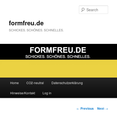
Sear
formfreu.de
SCHICKES. SCHÖNES. SCHNELLES.
Main
Home
CO2-neutral
Datenschutzerklärung
Skip
menu
Hinweise/Kontakt
Log in
to
primary
Post
←
Previous
Next
→
navigation
content