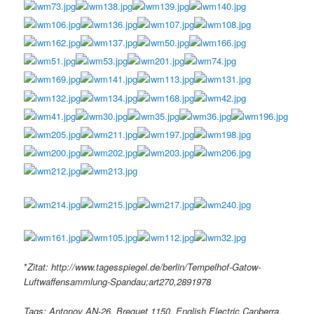
*
Zitat: http://www.tagesspiegel.de/berlin/Tempelhof-Gatow-
Luftwaffensammlung-Spandau;art270,2891978
Tags: Antonov AN-26, Breguet 1150, English Electric Canberra,