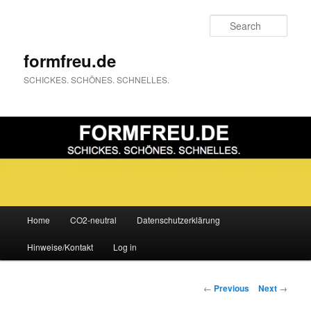
Sear
formfreu.de
SCHICKES. SCHÖNES. SCHNELLES.
Main
Home
CO2-neutral
Datenschutzerklärung
Skip
menu
Hinweise/Kontakt
Log in
to
primary
Post
←
Previous
Next
→
navigation
content