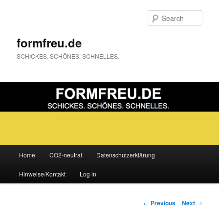
Sear
formfreu.de
SCHICKES. SCHÖNES. SCHNELLES.
Main
Home
CO2-neutral
Datenschutzerklärung
Skip
menu
Hinweise/Kontakt
Log in
to
primary
Post
←
Previous
Next
→
navigation
content