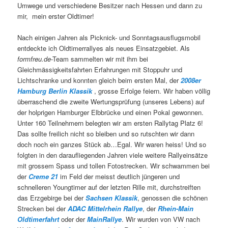
Umwege und verschiedene Besitzer nach Hessen und dann zu
mir, mein erster Oldtimer!
Nach einigen Jahren als Picknick- und Sonntagsausflugsmobil
entdeckte ich Oldtimerrallyes als neues Einsatzgebiet. Als
formfreu.de
-Team sammelten wir mit ihm bei
Gleichmässigkeitsfahrten Erfahrungen mit Stoppuhr und
Lichtschranke und konnten gleich beim ersten Mal, der
2008er
Hamburg Berlin Klassik
, grosse Erfolge feiern. Wir haben völlig
überraschend die zweite Wertungsprüfung (unseres Lebens) auf
der holprigen Hamburger Elbbrücke und einen Pokal gewonnen.
Unter 160 Teilnehmern belegten wir am ersten Rallytag Platz 6!
Das sollte freilich nicht so bleiben und so rutschten wir dann
doch noch ein ganzes Stück ab…Egal. Wir waren heiss! Und so
folgten in den daraufliegenden Jahren viele weitere Rallyeinsätze
mit grossem Spass und tollen Fotostrecken. Wir schwammen bei
der
Creme 21
im Feld der meisst deutlich jüngeren und
schnelleren Youngtimer auf der letzten Rille mit, durchstreiften
das Erzgebirge bei der
Sachsen Klassik
, genossen die schönen
Strecken bei der
ADAC Mittelrhein Rallye
, der
Rhein-Main
Oldtimerfahrt
oder der
MainRallye
. Wir wurden von VW nach