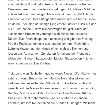
aber bei Renault und heißt TreZor. Schon die gesamte Renault
Pressekonferenz war wieder sehr gelungen. Ein kleines Mädchen
schlendert über den riesigen Messestand, greift schließlich nach
einer der von der Decke hängenden Kugeln und startet die Show,
an deren Ende sich der riesige Ring erhebt und den Blick auf den
nur 1,08m hohen Elektro-Konzeptwagen frei gibt. Unter der
klassischen Proportion verbergen sich allerlei futuristische
Details. Das Dach klappt nach oben weg und gibt den Einstieg
frei, die Rückleuchten sind aus laserbeflammten Glühfäden,
Lüftungsklappen auf der Haube öffnen sich wie Kiemen und
lassen das Auto atmen. Zur glatten Anmutung der Fronpartie
bilden die mit einem hexagonalen Muster überzogenen Flächen
einen spannungsvollen Kontrast.
Trotz der vielen Neuheiten, gab es wenig Neues. Oft hörte ich, es
seien so wenig Besucher hier. Manche Hersteller wirken recht
verloren oder verwalten den Stillstand. Einige haben sich erst
garnicht auf der Messe blicken lassen. Ford, Volvo, Lamborghini,
Bentley, Mazda oder Rolls-Royce scheint ein Messeauftritt in
Paris nicht nicht mehr rentabel und sie suchen sich andere
Formate, um ihre Neuheiten an die Kunden zu bringen. Vielmehr