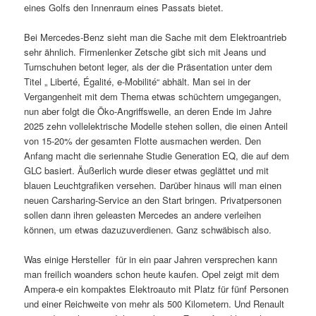
eines Golfs den Innenraum eines Passats bietet.
Bei Mercedes-Benz sieht man die Sache mit dem Elektroantrieb
sehr ähnlich. Firmenlenker Zetsche gibt sich mit Jeans und
Turnschuhen betont leger, als der die Präsentation unter dem
Titel „ Liberté, Égalité, e-Mobilité“ abhält. Man sei in der
Vergangenheit mit dem Thema etwas schüchtern umgegangen,
nun aber folgt die Öko-Angriffswelle, an deren Ende im Jahre
2025 zehn vollelektrische Modelle stehen sollen, die einen Anteil
von 15-20% der gesamten Flotte ausmachen werden. Den
Anfang macht die seriennahe Studie Generation EQ, die auf dem
GLC basiert. Äußerlich wurde dieser etwas geglättet und mit
blauen Leuchtgrafiken versehen. Darüber hinaus will man einen
neuen Carsharing-Service an den Start bringen. Privatpersonen
sollen dann ihren geleasten Mercedes an andere verleihen
können, um etwas dazuzuverdienen. Ganz schwäbisch also.
Was einige Hersteller für in ein paar Jahren versprechen kann
man freilich woanders schon heute kaufen. Opel zeigt mit dem
Ampera-e ein kompaktes Elektroauto mit Platz für fünf Personen
und einer Reichweite von mehr als 500 Kilometern. Und Renault