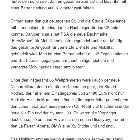
rüstet den schon seit Jahren gebauten Zoë auf und lässt ihn mit
einer Batterieladung 400 Kilometer weit fahren.
Citroen zeigt den gut gelungenen C3 und die Studie CXperience
mit zitrusgelbem Interior, der ein Nachfolger für den C5 sein
könnte. Darüber hinaus hat PSA die neue Dachmarke
„Free2Move“ für Mobilitätsdienste gegründet, unter der künftig
das gesamte Angebot für vernetzte Dienste und Mobilität
gebündelt wird. Man ist eine Partnerschaft mit 15 Organisationen
und Start-ups eingegangen, um „nachhaltige, sichere und
vernetzte Mobilitätslösungen anzubieten“.
Unter den insgesamt 65 Weltpremieren waren auch der neue
Nissan Micra, der in die fünfte Generation geht, der Skoda
Kodiaq, der mit einem Einstiegspreis von 24490 Euro nicht nur
Audi die Hölle heiß machen könnte. Die Ingolstädter präsentieren
den schon jetzt uralt aussehenden Q5. Nicht viel frischer sind der
neue Kia Rio und der Hyundai i30. Da waren die Vorgänger
deutlich schicker. Land Rover hat den neuen Discovery, Ferrari
den La Ferrari Aperta, BMW eine X2 Studie und und und…
Das Highlight und ein wenig Ablenkung vom Auto-Alltag stand