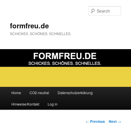
Sear
formfreu.de
SCHICKES. SCHÖNES. SCHNELLES.
Main
Home
CO2-neutral
Datenschutzerklärung
Skip
menu
Hinweise/Kontakt
Log in
to
primary
Post
←
Previous
Next
→
navigation
content