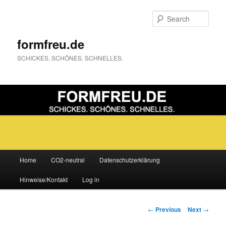
Sear
formfreu.de
SCHICKES. SCHÖNES. SCHNELLES.
Main
Home
CO2-neutral
Datenschutzerklärung
Skip
menu
Hinweise/Kontakt
Log in
to
primary
Post
←
Previous
Next
→
navigation
content