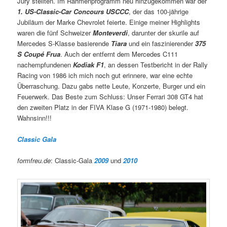
Jury stellten. Im Rahmenprogramm neu hinzugekommen war der
1. US-Classic-Car Concours USCCC
, der das 100-jährige
Jubiläum der Marke Chevrolet feierte. Einige meiner Highlights
waren die fünf Schweizer
Monteverdi
, darunter der skurile auf
Mercedes S-Klasse basierende
Tiara
und ein faszinierender
375
S Coupé Frua
. Auch der entfernt dem Mercedes C111
nachempfundenen
Kodiak F1
, an dessen Testbericht in der Rally
Racing von 1986 ich mich noch gut erinnere, war eine echte
Überraschung. Dazu gabs nette Leute, Konzerte, Burger und ein
Feuerwerk. Das Beste zum Schluss: Unser Ferrari 308 GT4 hat
den zweiten Platz in der FIVA Klase G (1971-1980) belegt.
Wahnsinn!!!
Classic Gala
formfreu.de
: Classic-Gala
2009
und
2010