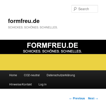
Sear
formfreu.de
SCHICKES. SCHÖNES. SCHNELLES.
Main
Home
CO2-neutral
Datenschutzerklärung
Skip
menu
Hinweise/Kontakt
Log in
to
primary
Post
←
Previous
Next
→
navigation
content