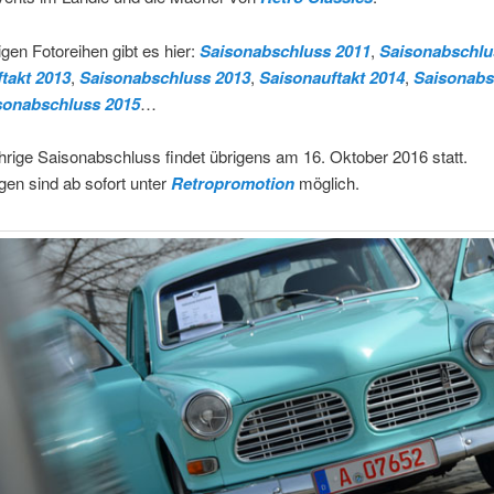
igen Fotoreihen gibt es hier:
Saisonabschluss 2011
,
Saisonabschlu
takt 2013
,
Saisonabschluss 2013
,
Saisonauftakt 2014
,
Saisonabs
sonabschluss 2015
…
hrige Saisonabschluss findet übrigens am 16. Oktober 2016 statt.
en sind ab sofort unter
Retropromotion
möglich.