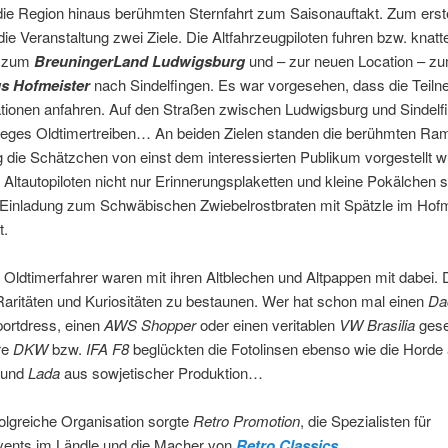
die Region hinaus berühmten Sternfahrt zum Saisonauftakt. Zum ers
ie Veranstaltung zwei Ziele. Die Altfahrzeugpiloten fuhren bzw. knatt
ll zum
BreuningerLand Ludwigsburg
und – zur neuen Location – z
s Hofmeister
nach Sindelfingen. Es war vorgesehen, dass die Teiln
ationen anfahren. Auf den Straßen zwischen Ludwigsburg und Sindelf
 reges Oldtimertreiben… An beiden Zielen standen die berühmten Ra
 die Schätzchen von einst dem interessierten Publikum vorgestellt 
e Altautopiloten nicht nur Erinnerungsplaketten und kleine Pokälchen 
 Einladung zum Schwäbischen Zwiebelrostbraten mit Spätzle im Hofm
t.
Oldtimerfahrer waren mit ihren Altblechen und Altpappen mit dabei. 
Raritäten und Kuriositäten zu bestaunen. Wer hat schon mal einen
Da
ortdress, einen
AWS Shopper
oder einen veritablen
VW Brasilia
ges
re
DKW
bzw.
IFA F8
beglückten die Fotolinsen ebenso wie die Horde
und
Lada
aus sowjetischer Produktion…
folgreiche Organisation sorgte
Retro Promotion
, die Spezialisten für
vents im Ländle und die Macher von
Retro Classics
.