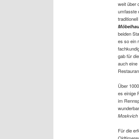
weit über 
umfasste d
traditione
Möbelhau
beiden St
es so ein
fachkundig
gab für di
auch eine
Restauran
Über 1000 
es einige 
im Rennsp
wunderba
Moskvich
Für die er
Oldtimere