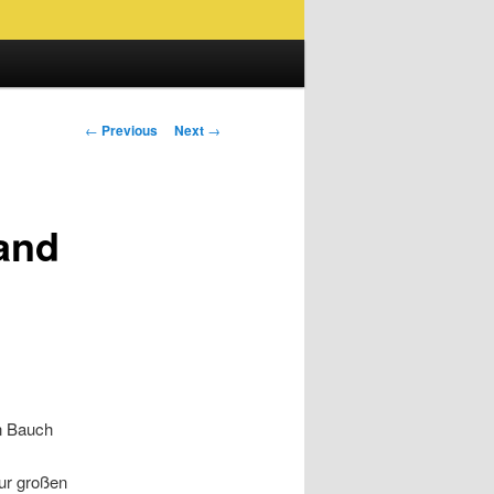
Post
←
Previous
Next
→
navigation
and
en Bauch
ur großen