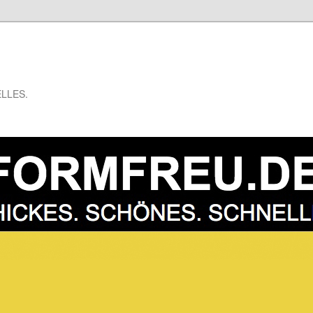
LLES.