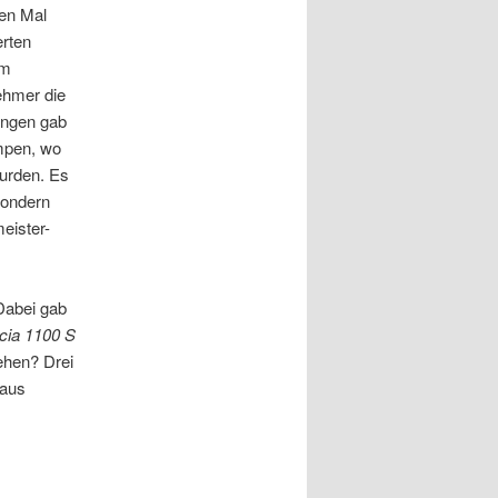
ten Mal
erten
um
ehmer die
ingen gab
mpen, wo
wurden. Es
sondern
eister-
Dabei gab
cia 1100 S
ehen? Drei
 aus