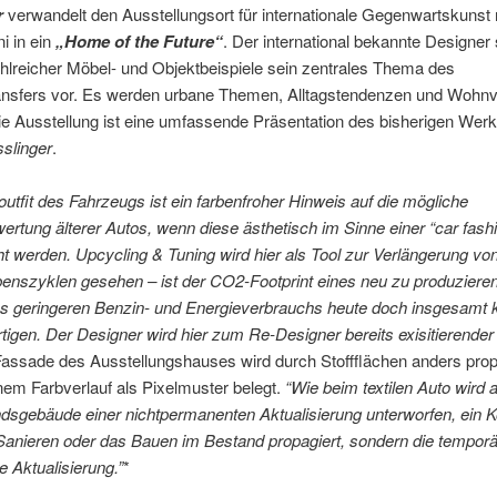
r
verwandelt den Ausstellungsort für internationale Gegenwartskunst 
i in ein
„Home of the Future“
. Der international bekannte Designer s
hlreicher Möbel- und Objektbeispiele sein zentrales Thema des
ransfers vor. Es werden urbane Themen, Alltagstendenzen und Wohnv
ie Ausstellung ist eine umfassende Präsentation des bisherigen Wer
slinger
.
outfit des Fahrzeugs ist ein farbenfroher Hinweis auf die mögliche
ertung älterer Autos, wenn diese ästhetisch im Sinne einer “car fash
ht werden. Upcycling & Tuning wird hier als Tool zur Verlängerung vo
benszyklen gesehen – ist der CO2-Footprint eines neu zu produziere
nes geringeren Benzin- und Energieverbrauchs heute doch insgesamt
rtigen. Der Designer wird hier zum Re-Designer bereits exisitierender
assade des Ausstellungshauses wird durch Stoffflächen anders propo
nem Farbverlauf als Pixelmuster belegt.
“Wie beim textilen Auto wird 
dsgebäude einer nichtpermanenten Aktualisierung unterworfen, ein K
Sanieren oder das Bauen im Bestand propagiert, sondern die tempor
e Aktualisierung.”
*