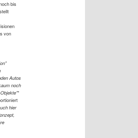
noch bis
tellt
isionen
ks von
ion”
n
nden Autos
 kaum noch
 Objekte”
*
rtioniert
auch hier
onzept,
äre