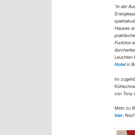
“
In der Au
Energiespe
spektakulä
Hauses am 
praktische
Funktion i
durcharbei
Leuchten 
Hotel
in B
Im zugehö
Kühlschr
von
Tony 
Mehr zu
W
hier
. Noc