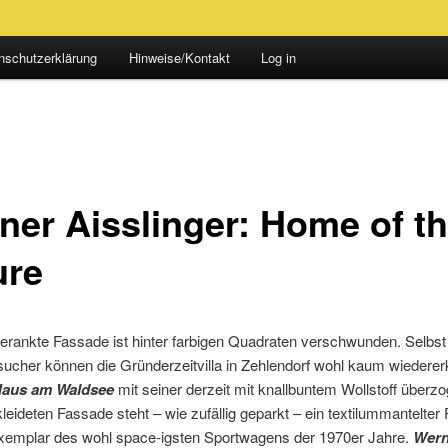
nschutzerklärung
Hinweise/Kontakt
Log in
ner Aisslinger: Home of t
ure
erankte Fassade ist hinter farbigen Quadraten verschwunden. Selbst
cher können die Gründerzeitvilla in Zehlendorf wohl kaum wiedere
aus am Waldsee
mit seiner derzeit mit knallbuntem Wollstoff überz
leideten Fassade steht – wie zufällig geparkt – ein textilummantelter
Exemplar des wohl space-igsten Sportwagens der 1970er Jahre.
Wern