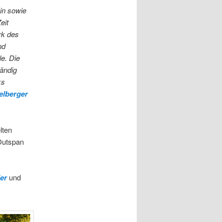
in sowie
eit
rk des
nd
le. Die
händig
ks
elberger
lten
Outspan
ier
und