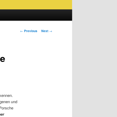
Post
←
Previous
Next
→
navigation
he
rkennen.
ogenen und
 Porsche
er