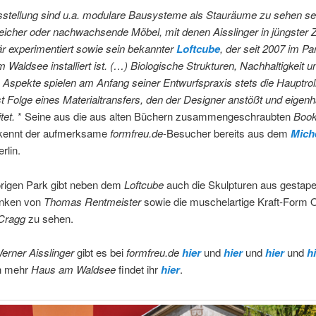
sstellung sind u.a. modulare Bausysteme als Stauräume zu sehen se
icher oder nachwachsende Möbel, mit denen Aisslinger in jüngster Z
r experimentiert sowie sein bekannter
Loftcube
, der seit 2007 im Pa
Waldsee installiert ist. (…) Biologische Strukturen, Nachhaltigkeit u
 Aspekte spielen am Anfang seiner Entwurfspraxis stets die Hauptrol
st Folge eines Materialtransfers, den der Designer anstößt und eigen
tet.
* Seine aus die aus alten Büchern zusammengeschraubten
Boo
kennt der aufmerksame
formfreu.de
-Besucher bereits aus dem
Mich
erlin.
rigen Park gibt neben dem
Loftcube
auch die Skulpturen aus gestape
anken von
Thomas Rentmeister
sowie die muschelartige Kraft-Form 
Cragg
zu sehen.
erner Aisslinger
gibt es bei
formfreu.de
hier
und
hier
und
hier
und
h
h mehr
Haus am Waldsee
findet ihr
hier
.