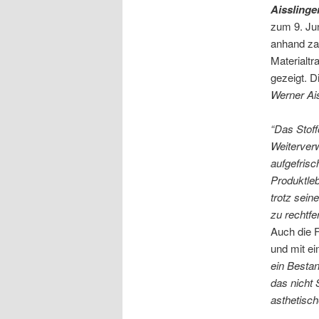
Aisslinge
zum 9. Jun
anhand za
Materialt
gezeigt. D
Werner Ais
“Das Stoff
Weiterverw
aufgefrisc
Produktle
trotz sei
zu rechtfe
Auch die F
und mit ei
ein Bestan
das nicht 
asthetisch