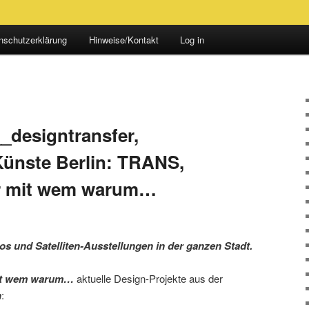
nschutzerklärung
Hinweise/Kontakt
Log in
_designtransfer,
 Künste Berlin: TRANS,
r mit wem warum…
 und Satelliten-Ausstellungen in der ganzen Stadt.
it wem warum…
aktuelle Design-Projekte aus der
n
: