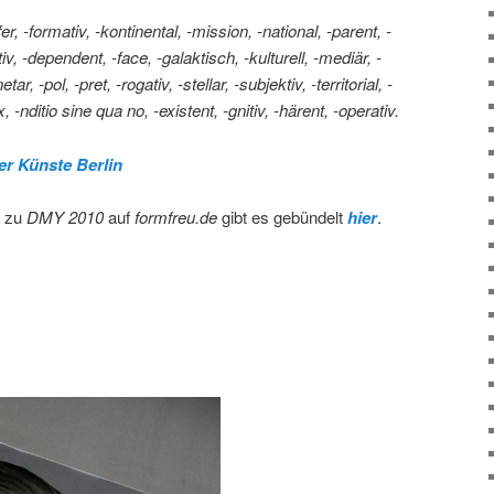
-fer, -formativ, -kontinental, -mission, -national, -parent, -
iv, -dependent, -face, -galaktisch, -kulturell, -mediär, -
ar, -pol, -pret, -rogativ, -stellar, -subjektiv, -territorial, -
, -nditio sine qua no, -existent, -gnitiv, -härent, -operativ.
der Künste Berlin
n zu
DMY 2010
auf
formfreu.de
gibt es gebündelt
hier
.