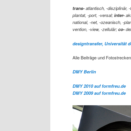
trans-
atlantisch, -disziplinär, 
plantat, -port, -versal;
inter-
akt
national, -net, -ozeanisch, -planet
vention, -view, -zellulär;
co-
dex
designtransfer, Universität 
Alle Beiträge und Fotostrecke
DMY Berlin
DMY 2010 auf formfreu.de
DMY 2009 auf formfreu.de