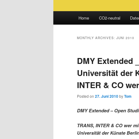
Main
Home
CO2-neutral
Date
Skip
Skip
menu
to
to
MONTHLY ARCHIVES:
JUNI 2010
primary
secondary
DMY Extended _
content
content
Universität der
INTER & CO we
Posted on
27. Juni 2010
by
Tom
DMY Extended – Open Studios
TRANS, INTER & CO wer m
Universität der Künste Berli