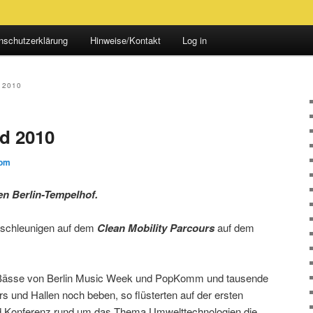
nschutzerklärung
Hinweise/Kontakt
Log in
 2010
d 2010
om
en Berlin-Tempelhof.
beschleunigen auf dem
Clean Mobility Parcours
auf dem
 Bässe von Berlin Music Week und PopKomm und tausende
rs und Hallen noch beben, so flüsterten auf der ersten
und Konferenz rund um das Thema Umwelttechnologien die