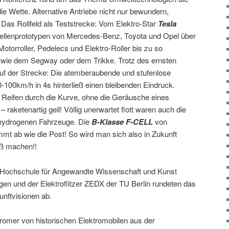
 Wette. Alternative Antriebe nicht nur bewundern,
 Das Rollfeld als Teststrecke: Vom Elektro-Star
Tesla
ellenprototypen von Mercedes-Benz, Toyota und Opel über
Motorroller, Pedelecs und Elektro-Roller bis zu so
n wie dem Segway oder dem Trikke. Trotz des ernsten
uf der Strecke: Die atemberaubende und stufenlose
-100km/h in 4s hinterließ einen bleibenden Eindruck.
Reifen durch die Kurve, ohne die Geräusche eines
raketenartig geil! Völlig unerwartet flott waren auch die
 hydrogenen Fahrzeuge. Die
B-Klasse F-CELL
von
t ab wie die Post! So wird man sich also in Zukunft
aß machen!!
 Hochschule für Angewandte Wissenschaft und Kunst
en und der Elektroflitzer ZEDX der TU Berlin rundeten das
unftvisionen ab.
omer von historischen Elektromobilen aus der