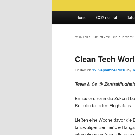
Main
Home
CO2-neutral
Date
Skip
Skip
menu
to
to
MONTHLY ARCHIVES:
SEPTEMBER
primary
secondary
Clean Tech Worl
content
content
Posted on
29. September 2010
by
T
Tesla & Co @ Zentralflughaf
Emissionsfrei in die Zukunft 
Rollfeld des alten Flughafens.
Ließen eine Woche davor die
tanzwütiger Berliner die Hanga
internationalen Ausstellung 