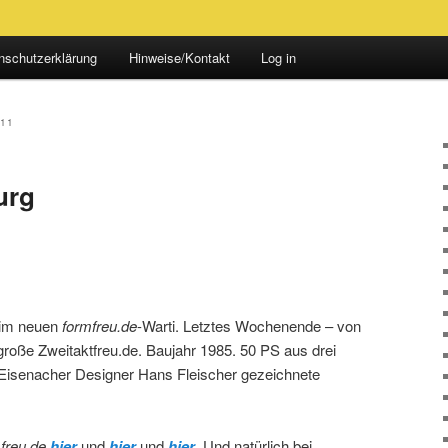
nschutzerklärung
Hinweise/Kontakt
Log in
11
urg
 im neuen
formfreu.de
-Warti. Letztes Wochenende – von
oße Zweitaktfreu.de. Baujahr 1985. 50 PS aus drei
 Eisenacher Designer Hans Fleischer gezeichnete
freu.de
hier
und
hier
und
hier
. Und natürlich bei