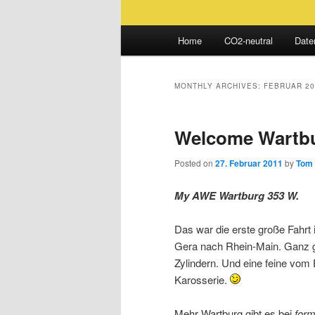
Main
Home
CO2-neutral
Date
Skip
Skip
menu
to
to
MONTHLY ARCHIVES:
FEBRUAR 20
primary
secondary
Welcome Wartb
content
content
Posted on
27. Februar 2011
by
Tom
My AWE Wartburg 353 W.
Das war die erste große Fahrt
Gera nach Rhein-Main. Ganz gr
Zylindern. Und eine feine vom
Karosserie.
Mehr Wartburg gibt es bei
form