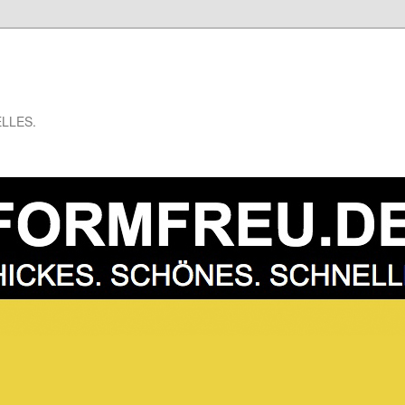
LLES.