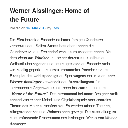
Werner Aisslinger: Home of
the Future
Posted on
26. Mai 2013
by
Tom
Die Efeu berankte Fassade ist hinter farbigen Quadraten
verschwunden. Selbst Stammbesucher können die
Gründerzeitvilla in Zehlendorf wohl kaum wiedererkennen. Vor
dem
Haus am Waldsee
mit seiner derzeit mit knallbuntem
Wollstoff überzogenen und neu eingekleideten Fassade steht –
wie zufällig geparkt – ein textilummantelter Porsche 928, ein
Exemplar des wohl space-igsten Sportwagens der 1970er Jahre.
Werner Aisslinger
verwandelt den Ausstellungsort für
internationale Gegenwartskunst noch bis zum 9. Juni in ein
„Home of the Future“
. Der international bekannte Designer stellt
anhand zahlreicher Möbel- und Objektbeispiele sein zentrales
Thema des Materialtransfers vor. Es werden urbane Themen,
Alltagstendenzen und Wohnvisionen gezeigt. Die Ausstellung ist
eine umfassende Präsentation des bisherigen Werks von
Werner
Aisslinger
.