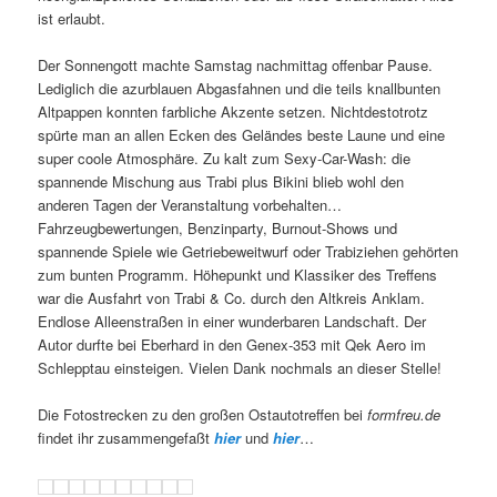
ist erlaubt.
Der Sonnengott machte Samstag nachmittag offenbar Pause.
Lediglich die azurblauen Abgasfahnen und die teils knallbunten
Altpappen konnten farbliche Akzente setzen. Nichtdestotrotz
spürte man an allen Ecken des Geländes beste Laune und eine
super coole Atmosphäre. Zu kalt zum Sexy-Car-Wash: die
spannende Mischung aus Trabi plus Bikini blieb wohl den
anderen Tagen der Veranstaltung vorbehalten…
Fahrzeugbewertungen, Benzinparty, Burnout-Shows und
spannende Spiele wie Getriebeweitwurf oder Trabiziehen gehörten
zum bunten Programm. Höhepunkt und Klassiker des Treffens
war die Ausfahrt von Trabi & Co. durch den Altkreis Anklam.
Endlose Alleenstraßen in einer wunderbaren Landschaft. Der
Autor durfte bei Eberhard in den Genex-353 mit Qek Aero im
Schlepptau einsteigen. Vielen Dank nochmals an dieser Stelle!
Die Fotostrecken zu den großen Ostautotreffen bei
formfreu.de
findet ihr zusammengefaßt
hier
und
hier
…