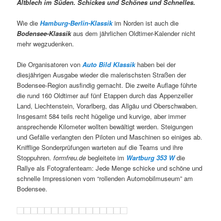
Altblech im Süden. Schickes und Schönes und Schnelles.
Wie die
Hamburg-Berlin-Klassik
im Norden ist auch die
Bodensee-Klassik
aus dem jährlichen Oldtimer-Kalender nicht
mehr wegzudenken.
Die Organisatoren von
Auto Bild Klassik
haben bei der
diesjährigen Ausgabe wieder die malerischsten Straßen der
Bodensee-Region ausfindig gemacht. Die zweite Auflage führte
die rund 160 Oldtimer auf fünf Etappen durch das Appenzeller
Land, Liechtenstein, Vorarlberg, das Allgäu und Oberschwaben.
Insgesamt 584 teils recht hügelige und kurvige, aber immer
ansprechende Kilometer wollten bewältigt werden. Steigungen
und Gefälle verlangten den Piloten und Maschinen so einiges ab.
Knifflige Sonderprüfungen warteten auf die Teams und ihre
Stoppuhren.
formfreu.de
begleitete im
Wartburg 353 W
die
Rallye als Fotografenteam: Jede Menge schicke und schöne und
schnelle Impressionen vom “rollenden Automobilmuseum” am
Bodensee.