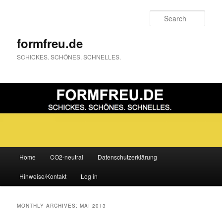
Sear
formfreu.de
SCHICKES. SCHÖNES. SCHNELLES.
Main
Home
CO2-neutral
Datenschutzerklärung
Skip
Skip
menu
Hinweise/Kontakt
Log in
to
to
primary
secondary
MONTHLY ARCHIVES:
MAI 2013
content
content