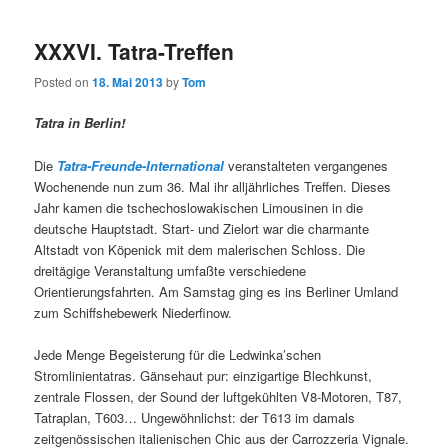
XXXVI. Tatra-Treffen
Posted on
18. Mai 2013
by
Tom
Tatra in Berlin!
Die
Tatra-Freunde-International
veranstalteten vergangenes
Wochenende nun zum 36. Mal ihr alljährliches Treffen. Dieses
Jahr kamen die tschechoslowakischen Limousinen in die
deutsche Hauptstadt. Start- und Zielort war die charmante
Altstadt von Köpenick mit dem malerischen Schloss. Die
dreitägige Veranstaltung umfaßte verschiedene
Orientierungsfahrten. Am Samstag ging es ins Berliner Umland
zum Schiffshebewerk Niederfinow.
Jede Menge Begeisterung für die Ledwinka’schen
Stromlinientatras. Gänsehaut pur: einzigartige Blechkunst,
zentrale Flossen, der Sound der luftgekühlten V8-Motoren, T87,
Tatraplan, T603… Ungewöhnlichst: der T613 im damals
zeitgenössischen italienischen Chic aus der Carrozzeria Vignale.