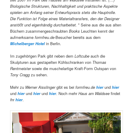
Biologische Strukturen, Nachhaltigkeit und praktische Aspekte
spielen am Anfang seiner Entwurfspraxis stets die Hauptrolle.
Die Funktion ist Folge eines Materialtransfers, den der Designer
anstößt und eigenhändig durcharbeitet.
* Seine aus die aus alten
Büchern zusammengeschraubten
Books
Leuchten kennt der
aufmerksame
formfreu.de
-Besucher bereits aus dem
Michelberger Hotel
in Berlin.
Im zugehörigen Park gibt neben dem
Loftcube
auch die
Skulpturen aus gestapelten Kühlschranken von
Thomas
Rentmeister
sowie die muschelartige Kraft-Form Outspan von
Tony Cragg
zu sehen.
Mehr zu
Werner Aisslinger
gibt es bei
formfreu.de
hier
und
hier
und
hier
und
hier
und
hier
. Noch mehr
Haus am Waldsee
findet
ihr
hier
.