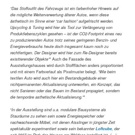
“Das Stoffoutfit des Fahrzeugs ist ein farbenfroher Hinweis auf
die mögliche Weiterverwertung älterer Autos, wenn diese
ästhetisch im Sinne einer “car fashion” aufgefrischt werden.
Upcycling & Tuning wird hier als Tool zur Verlängerung von
Produktlebenszyklen gesehen – ist der CO2-Footprint eines neu
zu produzierenden Autos trotz seines geringeren Benzin- und
Energieverbrauchs heute doch insgesamt kaum noch zu
rechtfertigen. Der Designer wird hier zum Re-Designer bereits
exisitierender Objekte”
* Auch die Fassade des
Ausstellungshauses wird durch Stoffflächen anders proportioniert
und mit einem Farbverlauf als Pixelmuster belegt.
“Wie beim
textilen Auto wird auch hier ein Bestandsgebäude einer
nichtpermanenten Aktualisierung unterworfen, ein Konzept, das
nicht Sanieren oder das Bauen im Bestand propagiert, sondern
die temporäre asthetische Aktualisierung.”
*
“
In der Ausstellung sind u.a. modulare Bausysteme als
Stauräume zu sehen sein sowie Energiespeicher oder
nachwachsende Möbel, mit denen Aisslinger in jüngster Zeit
spektakulär experimentiert sowie sein bekannter
Loftcube
, der
seit 2007 im Park des Hauses am Waldsee installiert ist. (…)