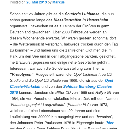
Posted on
26. Mai 2013
by
Markus
Schon seit 25 Jahren gibt es die
Scuderia Lufthansa
, die nun
schon genauso lange das
Klassikertreffen in Hattersheim
organisiert. Inzwischen ist es zu einem der Größten in ganz
Deutschland gewachsen. Über 2000 Fahrzeuge werden an
diesem Wochenende erwartet. Wir waren gestern schonmal dort
– die Wetteraussicht versprach, halbwegs trocken durch den Tag
zu kommen – und haben uns die zahlreichen Oldtimer, die im
Park um den See und in der Fußgängerzone parkten, gesichtet,
‘ne Bratwurst gegessen und einige nette Gespräche geführt.
Interessant war auch die Sonderausstellung zum Thema
“Prototypen”
. Ausgestellt waren die
Opel Diplomat Frua CD
Studie
und die
Opel CD
Studie
von 1969, die wir aus der
Opel
Classic-Werkstatt
und von den
Schloss Bensberg Classics
2010
kennen. Daneben ein
Bitter CD
von 1969 und
Rallye GT
von
1984, ein von Porsche entwickeltes Einzelstück mit dem Namen
“
Forschungsprojekt Langzeitauto
” (
Porsche FLA
) von 1973,
welches auf eine Lebensdauer von 20 Jahren und eine
Laufleistung von 300000 km ausgelegt war und der
“beradino”,
den Johannes Peter Paulussen 1975 in Eigenregie baute (
hier
bei den Classic Days Schloss Dyck 2011). Im Posthof war unter