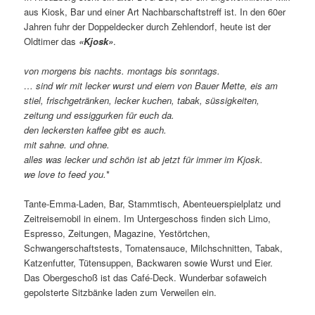
aus Kiosk, Bar und einer Art Nachbarschaftstreff ist. In den 60er
Jahren fuhr der Doppeldecker durch Zehlendorf, heute ist der
Oldtimer das
«Kjosk»
.
von morgens bis nachts. montags bis sonntags.
… sind wir mit lecker wurst und eiern von Bauer Mette, eis am
stiel, frischgetränken, lecker kuchen, tabak, süssigkeiten,
zeitung und essiggurken für euch da.
den leckersten kaffee gibt es auch.
mit sahne. und ohne.
alles was lecker und schön ist ab jetzt für immer im Kjosk.
we love to feed you.
*
Tante-Emma-Laden, Bar, Stammtisch, Abenteuerspielplatz und
Zeitreisemobil in einem. Im Untergeschoss finden sich Limo,
Espresso, Zeitungen, Magazine, Yestörtchen,
Schwangerschaftstests, Tomatensauce, Milchschnitten, Tabak,
Katzenfutter, Tütensuppen, Backwaren sowie Wurst und Eier.
Das Obergeschoß ist das Café-Deck. Wunderbar sofaweich
gepolsterte Sitzbänke laden zum Verweilen ein.