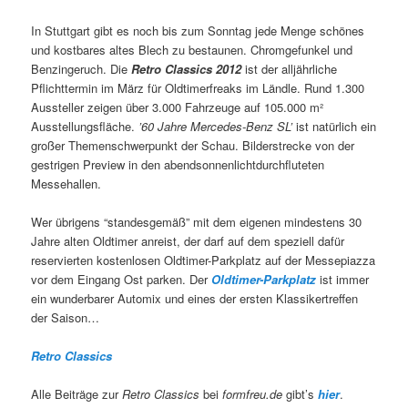
In Stuttgart gibt es noch bis zum Sonntag jede Menge schönes
und kostbares altes Blech zu bestaunen. Chromgefunkel und
Benzingeruch. Die
Retro Classics 2012
ist der alljährliche
Pflichttermin im März für Oldtimerfreaks im Ländle. Rund 1.300
Aussteller zeigen über 3.000 Fahrzeuge auf 105.000 m²
Ausstellungsfläche.
’60 Jahre Mercedes-Benz SL’
ist natürlich ein
großer Themenschwerpunkt der Schau. Bilderstrecke von der
gestrigen Preview in den abendsonnenlichtdurchfluteten
Messehallen.
Wer übrigens “standesgemäß” mit dem eigenen mindestens 30
Jahre alten Oldtimer anreist, der darf auf dem speziell dafür
reservierten kostenlosen Oldtimer-Parkplatz auf der Messepiazza
vor dem Eingang Ost parken. Der
Oldtimer-Parkplatz
ist immer
ein wunderbarer Automix und eines der ersten Klassikertreffen
der Saison…
Retro Classics
Alle Beiträge zur
Retro Classics
bei
formfreu.de
gibt’s
hier
.