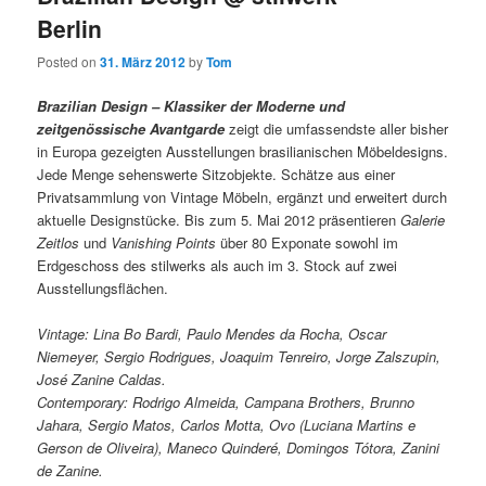
Berlin
Posted on
31. März 2012
by
Tom
Brazilian Design – Klassiker der Moderne und
zeitgenössische Avantgarde
zeigt die umfassendste aller bisher
in Europa gezeigten Ausstellungen brasilianischen Möbeldesigns.
Jede Menge sehenswerte Sitzobjekte. Schätze aus einer
Privatsammlung von Vintage Möbeln, ergänzt und erweitert durch
aktuelle Designstücke. Bis zum 5. Mai 2012 präsentieren
Galerie
Zeitlos
und
Vanishing Points
über 80 Exponate sowohl im
Erdgeschoss des stilwerks als auch im 3. Stock auf zwei
Ausstellungsflächen.
Vintage: Lina Bo Bardi, Paulo Mendes da Rocha, Oscar
Niemeyer, Sergio Rodrigues, Joaquim Tenreiro, Jorge Zalszupin,
José Zanine Caldas.
Contemporary: Rodrigo Almeida, Campana Brothers, Brunno
Jahara, Sergio Matos, Carlos Motta, Ovo (Luciana Martins e
Gerson de Oliveira), Maneco Quinderé, Domingos Tótora, Zanini
de Zanine.