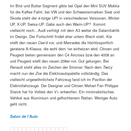
Im Brot und Butter Segment gibts bei Opel den Mini SUV
Mokka
für die Kaffee Fahrt, bei VW und den Schwestermarken Seat und
Skoda steht der
4-türige UP!
in verschiedenen Versionen. Winter-
UP, X-UP, Swiss-UP. Gabs auch den Warm-UP? Kommt
vielleicht noch…Audi verfolgt mit dem A3 weiter die Salamitaktik
im Design. Der Fortschritt findet eher untem Blech statt.
Kia
stellt den neuen
Cee’d
vor, und
Mercedes
die höchtssportlich
geratene A-Klasse, die wohl dem 1er einheizen wird. Citroen und
Peugeot bieten gemeinsam den C4 Aircross bzw den 4008 an
und Peugeot stellt den neuen 208er vor. Gut gelungen. Bei
Renault steht alles im Zeichen der Stromer. Nach dem
Twizy
macht nun der
Zoe
die Elektroautopalette vollständig. Das
vielleicht ungewöhnlichste Fahrzeug fand ich im Pavillon der
Elektrofahrzeuge. Der Designer und Citroen Mehari Fan Philippe
Starck hat für
Volteis
den
V+
entworfen. Ein minimalistisches
Vehikel aus Aluminium und geflochtenem Rattan. Weniger Auto
geht nicht.
Salon de l’Auto