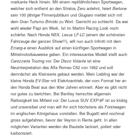
markante Heck hinein. Mit einem reptilähnlichesn Sportwagen,
welcher sich entfernt an den Stratos Zero anlehnt, feiert
Bertone
sein 100 jähriger Firmenjubiläum und
Giugiaro
meldet sich mit
dem Gran Turismo
Brivido
zu Wort. Garnicht so schlecht. Da war
wohl wieder Papi am Werk. Ist im Martini Racing Look noch
schärfer. Nach
Honda NSX, Lexus LF-LC
(einem der schönsten
Fahrzeuge der ganzen Show!!!), will nun auch Infiniti mit dem
Emerg-e
einen Ausblick auf einen künftigen Sportwagen in
Mittelmotorbauweise geben. Ein interessantes Modell stellt auch
Carozzeria Touring
vor. Der
Disco Volante
ist eine
Neuinterpretation des Alfa Romeo C52 von 1952 und soll
demnächst als Kleinserie gebaut werden. Mein Liebling war der
kleine
Honda EV-Ster
mit Elekrtoantrieb, der vom Format her an
den Honda Beat aus den 90er Jahren erinnert. Aber es gibt nicht
nur gutes zu berichten. Bei Bentley herrschte allgemein
Ratlosigkeit bis Mitleid vor. Der Luxus SUV
EXP-9F
ist so klobig
und unsensibel und man will ihn sich höchstens als Forstwagen
im englischen Königshaus vorstellen. Bei Bugatti wird nochmal
gross aufgefahren, bevor der Veyron in Rente geht. In allen
möglichen Varianten werden die Bauteile lackiert, poliert oder
karbonisiert.