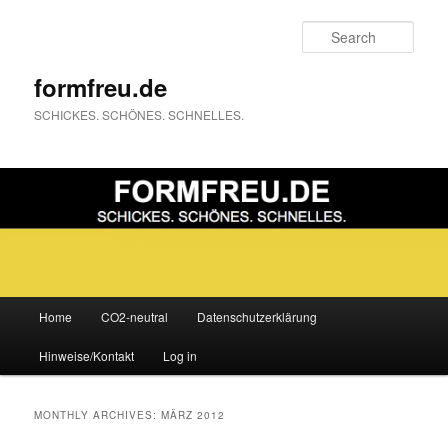
Sear
formfreu.de
SCHICKES. SCHÖNES. SCHNELLES.
Main
Home
CO2-neutral
Datenschutzerklärung
Skip
Skip
menu
Hinweise/Kontakt
Log in
to
to
primary
secondary
MONTHLY ARCHIVES:
MÄRZ 2012
content
content