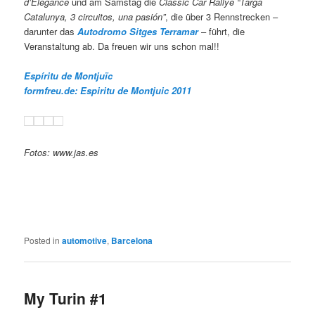
d’Elegance
und am Samstag die
Classic Car Rallye “Targa
Catalunya, 3 circuitos, una pasión”
, die über 3 Rennstrecken –
darunter das
Autodromo Sitges Terramar
– führt, die
Veranstaltung ab. Da freuen wir uns schon mal!!
Espíritu de Montjuïc
formfreu.de:
Espiritu de Montjuic 2011
Fotos: www.jas.es
Posted in
automotive
,
Barcelona
My Turin #1