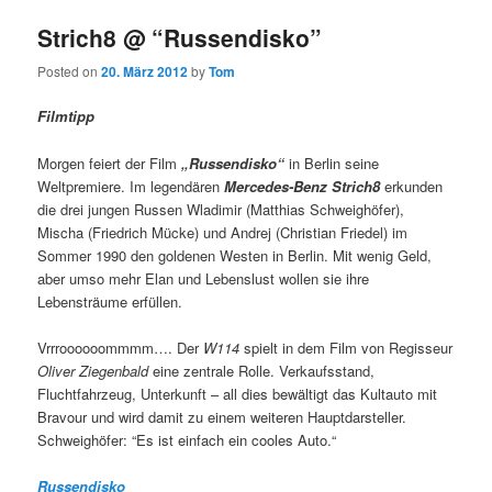
Strich8 @ “Russendisko”
Posted on
20. März 2012
by
Tom
Filmtipp
Morgen feiert der Film
„Russendisko“
in Berlin seine
Weltpremiere. Im legendären
Mercedes-Benz Strich8
erkunden
die drei jungen Russen Wladimir (Matthias Schweighöfer),
Mischa (Friedrich Mücke) und Andrej (Christian Friedel) im
Sommer 1990 den goldenen Westen in Berlin. Mit wenig Geld,
aber umso mehr Elan und Lebenslust wollen sie ihre
Lebensträume erfüllen.
Vrrroooooommmm…. Der
W114
spielt in dem Film von Regisseur
Oliver Ziegenbald
eine zentrale Rolle. Verkaufsstand,
Fluchtfahrzeug, Unterkunft – all dies bewältigt das Kultauto mit
Bravour und wird damit zu einem weiteren Hauptdarsteller.
Schweighöfer: “Es ist einfach ein cooles Auto.“
Russendisko