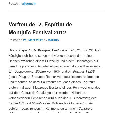
Posted in
allgemein
Vorfreu.de: 2. Espíritu de
Montjuïc Festival 2012
Posted on
21. März 2012
by
Markus
Das
2. Espíritu de Montjuïc Festival
am 20., 21. und 22. April
kündigte sich heute schon mal vielversprechend mit einem
Rennen zwischen einem Flugzeug und einem Rennwagen auf
dem Flugplatz von Sabadell etwas ausserhalb von Barcelona an.
Ein Doppeldecker
Bücker
von 1934 und ein
Formel 1 LDS
(Louis Douglas Serrurier) Renner von 1961 liessen es krachen
und machten so darauf aufmerksam, dass dieses Jahr zum
ersten mal auch Flugzeuge Bestandteil des Rennwochenendes
auf dem Circuit de Catalunya sein werden. Neben den
verschiedenen Rennserien wird auch der
25. Geburtstag
des
Ferrari F40
und
50 Jahre
des Motorrades
Montesa Impala
gefeiert. Dazu runden im Rahmenprogramm ein
Concours