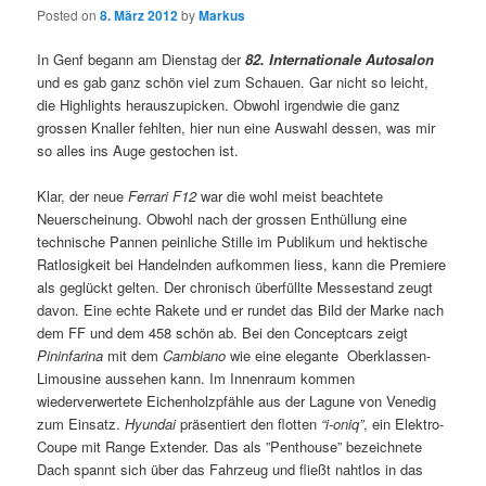
Posted on
8. März 2012
by
Markus
In Genf begann am Dienstag der
82. Internationale Autosalon
und es gab ganz schön viel zum Schauen. Gar nicht so leicht,
die Highlights herauszupicken. Obwohl irgendwie die ganz
grossen Knaller fehlten, hier nun eine Auswahl dessen, was mir
so alles ins Auge gestochen ist.
Klar, der neue
Ferrari F12
war die wohl meist beachtete
Neuerscheinung. Obwohl nach der grossen Enthüllung eine
technische Pannen peinliche Stille im Publikum und hektische
Ratlosigkeit bei Handelnden aufkommen liess, kann die Premiere
als geglückt gelten. Der chronisch überfüllte Messestand zeugt
davon. Eine echte Rakete und er rundet das Bild der Marke nach
dem FF und dem 458 schön ab. Bei den Conceptcars zeigt
Pininfarina
mit dem
Cambiano
wie eine elegante Oberklassen-
Limousine aussehen kann. Im Innenraum kommen
wiederverwertete Eichenholzpfähle aus der Lagune von Venedig
zum Einsatz.
Hyundai
präsentiert den flotten
“i-oniq”
, ein Elektro-
Coupe mit Range Extender. Das als ”Penthouse” bezeichnete
Dach spannt sich über das Fahrzeug und fließt nahtlos in das