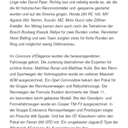
Linge
oder
David Piper
. Richtig laut und nebelig wurde es, als die
die 60 historischen Rennmotorräder und -gespanne gestartet
wurden und auf die Strecke gingen.
Honda 250 RC 163, MV
Agusta 350, Norton, Suzuki, MZ, Moto Guzzi
oder
Zöllner-
Kreidler
. Am Mittag kamen dann auch noch die Teilnehmer der
Bosch Boxberg Klassik Rallye
für zwei Runden vorbei. Rennleiter
Horst Belling
und sein Team sorgten stets für flotte Runden am
Ring und möglichst wenig Oldtimerstau.
Im
Concours d’Élégance
wurden die herausragendsten
Fahrzeuge gekürt. Die Jurierung übernahmen die Experten für
schöne Autos:
Matthias Runar
und
Matthias Kulla
. Bei den Renn-
und Sportwagen der Vorkriegsjahre wurde ein seltener
Maserati
8CM
ausgezeichnet. Ein
Opel Commodore
bekam den Pokal für
die Gruppe der Renntourenwagen und Rallyefahrzeuge. Die
Rennwagen der Formula Student dominierte der
Sleek 11
,
ein besonders leicht gebautes Modell. Bei den Grandprix- und
Formelfahrzeugen wurde ein
Cooper T56 F3
ausgezeichnet. In
der Gruppe Endurance Rennsportwagen und Prototypen siegte
ein
Porsche 908 Spyde
r. Und bei den GT Klassikern nahm den
Pokal ein
Ferrari 250 GTO
mit. Ein umgebauter
Jaguar-E-Type
der
Windreich AG
bekam die Auszeichnung für den