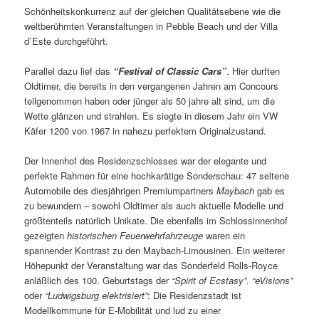
Schönheitskonkurrenz auf der gleichen Qualitätsebene wie die
weltberühmten Veranstaltungen in Pebble Beach und der Villa
d`Este durchgeführt.
Parallel dazu lief das
“Festival of Classic Cars”
. Hier durften
Oldtimer, die bereits in den vergangenen Jahren am Concours
teilgenommen haben oder jünger als 50 jahre alt sind, um die
Wette glänzen und strahlen. Es siegte in diesem Jahr ein VW
Käfer 1200 von 1967 in nahezu perfektem Originalzustand.
Der Innenhof des Residenzschlosses war der elegante und
perfekte Rahmen für eine hochkarätige Sonderschau: 47 seltene
Automobile des diesjährigen Premiumpartners
Maybach
gab es
zu bewundern – sowohl Oldtimer als auch aktuelle Modelle und
größtenteils natürlich Unikate. Die ebenfalls im Schlossinnenhof
gezeigten
historischen Feuerwehrfahrzeuge
waren ein
spannender Kontrast zu den Maybach-Limousinen. Ein weiterer
Höhepunkt der Veranstaltung war das Sonderfeld Rolls-Royce
anläßlich des 100. Geburtstags der
“Spirit of Ecstasy”
.
“eVisions”
oder
“Ludwigsburg elektrisiert”
: Die Residenzstadt ist
Modellkommune für E-Mobilität und lud zu einer