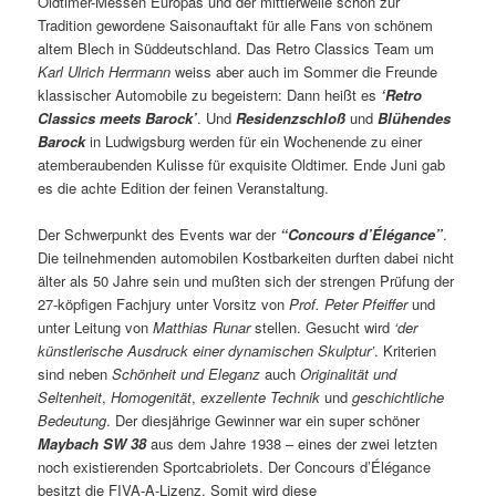
Oldtimer-Messen Europas und der mittlerweile schon zur
Tradition gewordene Saisonauftakt für alle Fans von schönem
altem Blech in Süddeutschland. Das Retro Classics Team um
Karl Ulrich Herrmann
weiss aber auch im Sommer die Freunde
klassischer Automobile zu begeistern: Dann heißt es
‘Retro
Classics meets Barock’
. Und
Residenzschloß
und
Blühendes
Barock
in Ludwigsburg werden für ein Wochenende zu einer
atemberaubenden Kulisse für exquisite Oldtimer. Ende Juni gab
es die achte Edition der feinen Veranstaltung.
Der Schwerpunkt des Events war der
“Concours d’Élégance”
.
Die teilnehmenden automobilen Kostbarkeiten durften dabei nicht
älter als 50 Jahre sein und mußten sich der strengen Prüfung der
27-köpfigen Fachjury unter Vorsitz von
Prof. Peter Pfeiffer
und
unter Leitung von
Matthias Runar
stellen. Gesucht wird
‘der
künstlerische Ausdruck einer dynamischen Skulptur’
. Kriterien
sind neben
Schönheit und Eleganz
auch
Originalität und
Seltenheit
,
Homogenität
,
exzellente Technik
und
geschichtliche
Bedeutung
. Der diesjährige Gewinner war ein super schöner
Maybach SW 38
aus dem Jahre 1938 – eines der zwei letzten
noch existierenden Sportcabriolets. Der Concours d’Élégance
besitzt die FIVA-A-Lizenz. Somit wird diese