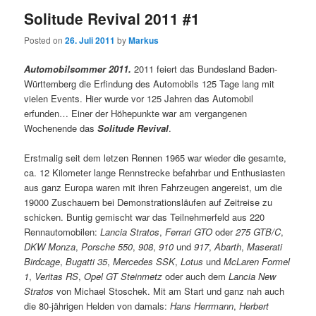
Solitude Revival 2011 #1
Posted on
26. Juli 2011
by
Markus
Automobilsommer 2011.
2011 feiert das Bundesland Baden-
Württemberg die Erfindung des Automobils 125 Tage lang mit
vielen Events. Hier wurde vor 125 Jahren das Automobil
erfunden… Einer der Höhepunkte war am vergangenen
Wochenende das
Solitude Revival
.
Erstmalig seit dem letzen Rennen 1965 war wieder die gesamte,
ca. 12 Kilometer lange Rennstrecke befahrbar und Enthusiasten
aus ganz Europa waren mit ihren Fahrzeugen angereist, um die
19000 Zuschauern bei Demonstrationsläufen auf Zeitreise zu
schicken. Buntig gemischt war das Teilnehmerfeld aus 220
Rennautomobilen:
Lancia Stratos
,
Ferrari GTO
oder
275 GTB/C
,
DKW Monza
,
Porsche 550
,
908
,
910
und
917
,
Abarth
,
Maserati
Birdcage
,
Bugatti 35
,
Mercedes SSK
,
Lotus
und
McLaren Formel
1
,
Veritas RS
,
Opel GT Steinmetz
oder auch dem
Lancia New
Stratos
von Michael Stoschek. Mit am Start und ganz nah auch
die 80-jährigen Helden von damals:
Hans Herrmann
,
Herbert