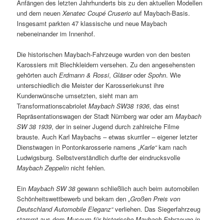
Anfängen des letzten Jahrhunderts bis zu den aktuellen Modellen
und dem neuen
Xenatec Coupé Cruserio
auf Maybach-Basis.
Insgesamt parkten 47 klassische und neue Maybach
nebeneinander im Innenhof.
Die historischen Maybach-Fahrzeuge wurden von den besten
Karossiers mit Blechkleidern versehen. Zu den angesehensten
gehörten auch
Erdmann & Rossi
,
Gläser
oder
Spohn
. Wie
unterschiedlich die Meister der Karosseriekunst ihre
Kundenwünsche umsetzten, sieht man am
Transformationscabriolet
Maybach SW38 1936
, das einst
Repräsentationswagen der Stadt Nürnberg war oder am
Maybach
SW 38 1939
, der in seiner Jugend durch zahlreiche Filme
brauste. Auch Karl Maybachs – etwas skurriler – eigener letzter
Dienstwagen in Pontonkarosserie namens
„Karle“
kam nach
Ludwigsburg. Selbstverständlich durfte der eindrucksvolle
Maybach
Zeppelin
nicht fehlen.
Ein
Maybach SW 38
gewann schließlich auch beim automobilen
Schönheitswettbewerb und bekam den
„Großen Preis von
Deutschland Automobile Eleganz“
verliehen. Das Siegerfahrzeug
stammt aus dem
Museum für historische Maybach-Fahrzeuge in