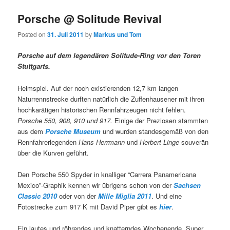
Porsche @ Solitude Revival
Posted on
31. Juli 2011
by
Markus und Tom
Porsche auf dem legendären Solitude-Ring vor den Toren
Stuttgarts.
Heimspiel. Auf der noch existierenden 12,7 km langen
Naturrennstrecke durften natürlich die Zuffenhausener mit ihren
hochkarätigen historischen Rennfahrzeugen nicht fehlen.
Porsche 550, 908, 910 und 917.
Einige der Preziosen stammten
aus dem
Porsche Museum
und wurden standesgemäß von den
Rennfahrerlegenden
Hans Herrmann
und
Herbert Linge
souverän
über die Kurven geführt.
Den Porsche 550 Spyder in knalliger “Carrera Panamericana
Mexico”-Graphik kennen wir übrigens schon von der
Sachsen
Classic 2010
oder von der
Mille Miglia 2011
. Und eine
Fotostrecke zum 917 K mit David Piper gibt es
hier
.
Ein lautes und röhrendes und knatterndes Wochenende. Super