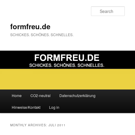
Sear
formfreu.de
SCHICKES. SCHÖNES. SCHNELLES.
Main
Home
CO2-neutral
Datenschutzerklärung
Skip
Skip
menu
Hinweise/Kontakt
Log in
to
to
primary
secondary
MONTHLY ARCHIVES:
JULI 2011
content
content