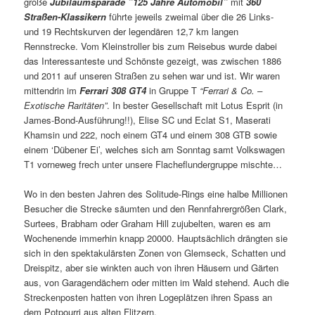
große
Jubiläumsparade ”125 Jahre Automobil”
mit
360
Straßen-Klassikern
führte jeweils zweimal über die 26 Links-
und 19 Rechtskurven der legendären 12,7 km langen
Rennstrecke. Vom Kleinstroller bis zum Reisebus wurde dabei
das Interessanteste und Schönste gezeigt, was zwischen 1886
und 2011 auf unseren Straßen zu sehen war und ist. Wir waren
mittendrin im
Ferrari 308 GT4
in Gruppe T
“Ferrari & Co. –
Exotische Raritäten”
. In bester Gesellschaft mit Lotus Esprit (in
James-Bond-Ausführung!!), Elise SC und Eclat S1, Maserati
Khamsin und 222, noch einem GT4 und einem 308 GTB sowie
einem ‘Dübener Ei’, welches sich am Sonntag samt Volkswagen
T1 vorneweg frech unter unsere Flacheflundergruppe mischte…
Wo in den besten Jahren des Solitude-Rings eine halbe Millionen
Besucher die Strecke säumten und den Rennfahrergrößen Clark,
Surtees, Brabham oder Graham Hill zujubelten, waren es am
Wochenende immerhin knapp 20000. Hauptsächlich drängten sie
sich in den spektakulärsten Zonen von Glemseck, Schatten und
Dreispitz, aber sie winkten auch von ihren Häusern und Gärten
aus, von Garagendächern oder mitten im Wald stehend. Auch die
Streckenposten hatten von ihren Logeplätzen ihren Spass an
dem Potpourri aus alten Flitzern.