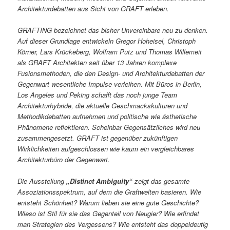
Architekturdebatten aus Sicht von GRAFT erleben.
GRAFTING bezeichnet das bisher Unvereinbare neu zu denken.
Auf dieser Grundlage entwickeln Gregor Hoheisel, Christoph
Körner, Lars Krückeberg, Wolfram Putz und Thomas Willemeit
als GRAFT Architekten seit über 13 Jahren komplexe
Fusionsmethoden, die den Design- und Architekturdebatten der
Gegenwart wesentliche Impulse verleihen.
Mit Büros in Berlin,
Los Angeles und Peking schafft das noch junge Team
Architekturhybride, die aktuelle Geschmackskulturen und
Methodikdebatten aufnehmen und politische wie ästhetische
Phänomene reflektieren. Scheinbar Gegensätzliches wird neu
zusammengesetzt. GRAFT ist gegenüber zukünftigen
Wirklichkeiten aufgeschlossen wie kaum ein vergleichbares
Architekturbüro der Gegenwart.
Die Ausstellung
„Distinct Ambiguity“
zeigt das gesamte
Assoziationsspektrum, auf dem die Graftwelten basieren. Wie
entsteht Schönheit? Warum lieben sie eine gute Geschichte?
Wieso ist Stil für sie das Gegenteil von Neugier? Wie erfindet
man Strategien des Vergessens? Wie entsteht das doppeldeutig