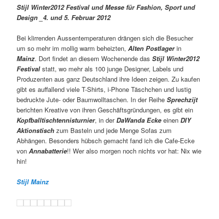
Stijl Winter2012 Festival und Messe für Fashion, Sport und
Design _4. und 5. Februar 2012
Bei klirrenden Aussentemperaturen drängen sich die Besucher
um so mehr im mollig warm beheizten,
Alten Postlager
in
Mainz
. Dort findet an diesem Wochenende das
Stijl Winter2012
Festival
statt, wo mehr als 100 junge Designer, Labels und
Produzenten aus ganz Deutschland ihre Ideen zeigen. Zu kaufen
gibt es auffallend viele T-Shirts, i-Phone Täschchen und lustig
bedruckte Jute- oder Baumwolltaschen. In der Reihe
Sprechzijt
berichten Kreative von ihren Geschäftsgründungen, es gibt ein
Kopfballtischtennisturnier
, in der
DaWanda Ecke
einen
DIY
Aktionstisch
zum Basteln und jede Menge Sofas zum
Abhängen. Besonders hübsch gemacht fand ich die Cafe-Ecke
von
Annabatterie
!! Wer also morgen noch nichts vor hat: Nix wie
hin!
Stijl Mainz