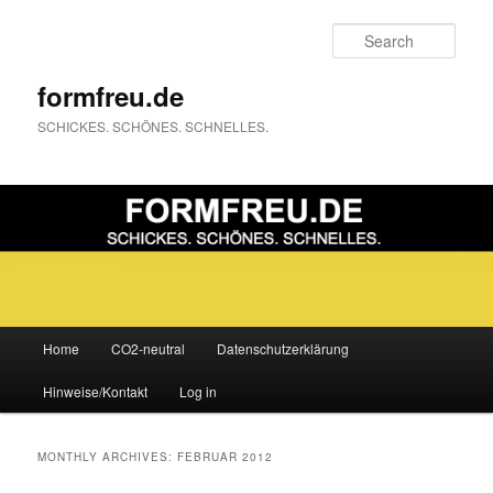
Sear
formfreu.de
SCHICKES. SCHÖNES. SCHNELLES.
Main
Home
CO2-neutral
Datenschutzerklärung
Skip
Skip
menu
Hinweise/Kontakt
Log in
to
to
primary
secondary
MONTHLY ARCHIVES:
FEBRUAR 2012
content
content