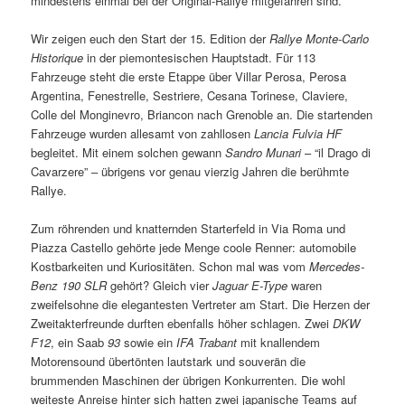
mindestens einmal bei der Original-Rallye mitgefahren sind.
Wir zeigen euch den Start der 15. Edition der
Rallye Monte-Carlo
Historique
in der piemontesischen Hauptstadt. Für 113
Fahrzeuge steht die erste Etappe über Villar Perosa, Perosa
Argentina, Fenestrelle, Sestriere, Cesana Torinese, Claviere,
Colle del Monginevro, Briancon nach Grenoble an. Die startenden
Fahrzeuge wurden allesamt von zahllosen
Lancia Fulvia HF
begleitet. Mit einem solchen gewann
Sandro Munari
– “il Drago di
Cavarzere” – übrigens vor genau vierzig Jahren die berühmte
Rallye.
Zum röhrenden und knatternden Starterfeld in Via Roma und
Piazza Castello gehörte jede Menge coole Renner: automobile
Kostbarkeiten und Kuriositäten. Schon mal was vom
Mercedes-
Benz 190 SLR
gehört? Gleich vier
Jaguar E-Type
waren
zweifelsohne die elegantesten Vertreter am Start. Die Herzen der
Zweitakterfreunde durften ebenfalls höher schlagen. Zwei
DKW
F12
, ein Saab
93
sowie ein
IFA Trabant
mit knallendem
Motorensound übertönten lautstark und souverän die
brummenden Maschinen der übrigen Konkurrenten. Die wohl
weiteste Anreise hinter sich hatten zwei japanische Teams auf